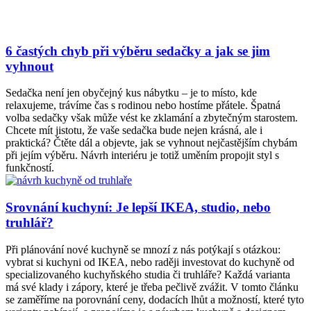
6 častých chyb při výběru sedačky a jak se jim
vyhnout
Sedačka není jen obyčejný kus nábytku – je to místo, kde
relaxujeme, trávíme čas s rodinou nebo hostíme přátele. Špatná
volba sedačky však může vést ke zklamání a zbytečným starostem.
Chcete mít jistotu, že vaše sedačka bude nejen krásná, ale i
praktická? Čtěte dál a objevte, jak se vyhnout nejčastějším chybám
při jejím výběru. Návrh interiéru je totiž uměním propojit styl s
funkčností.
Srovnání kuchyní: Je lepší IKEA, studio, nebo
truhlář?
Při plánování nové kuchyně se mnozí z nás potýkají s otázkou:
vybrat si kuchyni od IKEA, nebo raději investovat do kuchyně od
specializovaného kuchyňského studia či truhláře? Každá varianta
má své klady i zápory, které je třeba pečlivě zvážit. V tomto článku
se zaměříme na porovnání ceny, dodacích lhůt a možností, které tyto