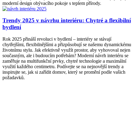
moderní design obývacího pokoje s teplem přírody.
Trendy 2025 v návrhu interiéru: Chytré a flexibilní
bydlení
Rok 2025 přináší revoluci v bydlení – interiéry se stávají
chytřejšími, flexibilnějšími a přizpůsobují se našemu dynamickému
životnímu stylu. Jak efektivně využít prostor, aby vyhovoval nejen
současným, ale i budoucím potřebám? Moderní návrh interiéru se
zaměřuje na multifunkční prvky, chytré technologie a maximální
využití každého centimetru. Podívejte se na nejnovější trendy a
inspirujte se, jak si zařídit domov, který se promění podle vašich
požadavků.