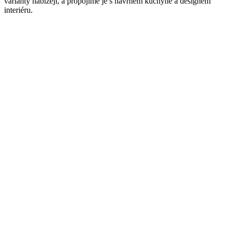
varianty nabízejí, a propojíme je s návrhem kuchyně a designem
interiéru.