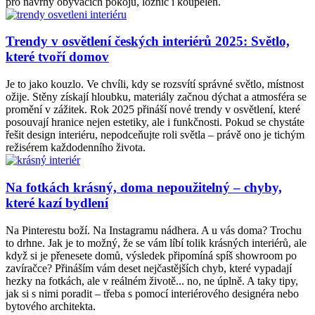
pro návrhy obývacích pokojů, ložnic i koupelen.
Trendy v osvětlení českých interiérů 2025: Světlo,
které tvoří domov
Je to jako kouzlo. Ve chvíli, kdy se rozsvítí správné světlo, místnost
ožije. Stěny získají hloubku, materiály začnou dýchat a atmosféra se
promění v zážitek. Rok 2025 přináší nové trendy v osvětlení, které
posouvají hranice nejen estetiky, ale i funkčnosti. Pokud se chystáte
řešit design interiéru, nepodceňujte roli světla – právě ono je tichým
režisérem každodenního života.
Na fotkách krásný, doma nepoužitelný – chyby,
které kazí bydlení
Na Pinterestu boží. Na Instagramu nádhera. A u vás doma? Trochu
to drhne. Jak je to možný, že se vám líbí tolik krásných interiérů, ale
když si je přenesete domů, výsledek připomíná spíš showroom po
zavíračce? Přináším vám deset nejčastějších chyb, které vypadají
hezky na fotkách, ale v reálném životě... no, ne úplně. A taky tipy,
jak si s nimi poradit – třeba s pomocí interiérového designéra nebo
bytového architekta.