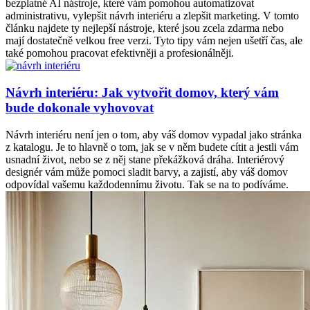
bezplatné AI nástroje, které vám pomohou automatizovat
administrativu, vylepšit návrh interiéru a zlepšit marketing. V tomto
článku najdete ty nejlepší nástroje, které jsou zcela zdarma nebo
mají dostatečně velkou free verzi. Tyto tipy vám nejen ušetří čas, ale
také pomohou pracovat efektivněji a profesionálněji.
Návrh interiéru: Jak vytvořit domov, který vám
bude dokonale vyhovovat
Návrh interiéru není jen o tom, aby váš domov vypadal jako stránka
z katalogu. Je to hlavně o tom, jak se v něm budete cítit a jestli vám
usnadní život, nebo se z něj stane překážková dráha. Interiérový
designér vám může pomoci sladit barvy, a zajistí, aby váš domov
odpovídal vašemu každodennímu životu. Tak se na to podíváme.