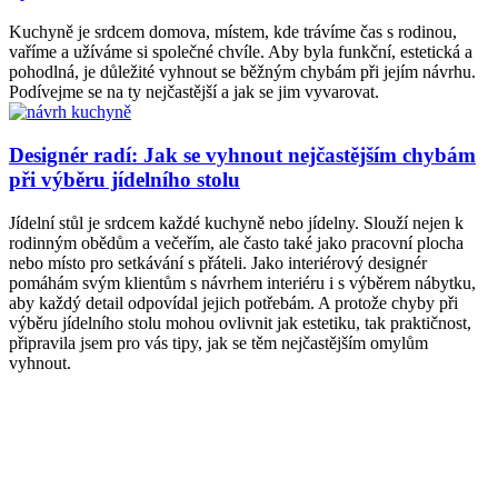
Kuchyně je srdcem domova, místem, kde trávíme čas s rodinou,
vaříme a užíváme si společné chvíle. Aby byla funkční, estetická a
pohodlná, je důležité vyhnout se běžným chybám při jejím návrhu.
Podívejme se na ty nejčastější a jak se jim vyvarovat.
Designér radí: Jak se vyhnout nejčastějším chybám
při výběru jídelního stolu
Jídelní stůl je srdcem každé kuchyně nebo jídelny. Slouží nejen k
rodinným obědům a večeřím, ale často také jako pracovní plocha
nebo místo pro setkávání s přáteli. Jako interiérový designér
pomáhám svým klientům s návrhem interiéru i s výběrem nábytku,
aby každý detail odpovídal jejich potřebám. A protože chyby při
výběru jídelního stolu mohou ovlivnit jak estetiku, tak praktičnost,
připravila jsem pro vás tipy, jak se těm nejčastějším omylům
vyhnout.