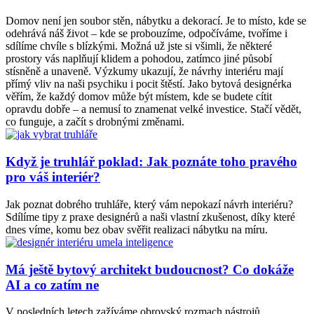
Domov není jen soubor stěn, nábytku a dekorací. Je to místo, kde se
odehrává náš život – kde se probouzíme, odpočíváme, tvoříme i
sdílíme chvíle s blízkými. Možná už jste si všimli, že některé
prostory vás naplňují klidem a pohodou, zatímco jiné působí
stísněně a unaveně. Výzkumy ukazují, že návrhy interiéru mají
přímý vliv na naši psychiku i pocit štěstí. Jako bytová designérka
věřím, že každý domov může být místem, kde se budete cítit
opravdu dobře – a nemusí to znamenat velké investice. Stačí vědět,
co funguje, a začít s drobnými změnami.
Když je truhlář poklad: Jak poznáte toho pravého
pro váš interiér?
Jak poznat dobrého truhláře, který vám nepokazí návrh interiéru?
Sdílíme tipy z praxe designérů a naši vlastní zkušenost, díky které
dnes víme, komu bez obav svěřit realizaci nábytku na míru.
Má ještě bytový architekt budoucnost? Co dokáže
AI a co zatím ne
V posledních letech zažíváme obrovský rozmach nástrojů