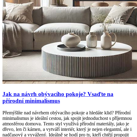
Jak na návrh obývacího pokoje? Vsaďte na
přírodní minimalismus
Přemýšlíte nad návrhem obývacího pokoje a hledáte klid? Přírodní
minimalismus je ideální cestou, jak spojit jednoduchost s příjemnou
atmosférou domova. Tento styl využívá přírodní materiály, jako je
dřevo, len či kámen, a vytváří interiér, který je nejen elegantní, ale i
nadčasový a vyvážený. Ideálně se hodí pro ty, kteří chtějí propojit