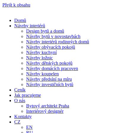
Přejít k obsahu
Domů
Návrhy interiérů
Design bytů a domů
Návrhy bytů v novostavbách
Návrhy interiérů rodinných domů
Návrhy obývacích pokojů
Návrhy kuchyní
Návrhy ložnic
Návrhy dětských pokojů
Návrhy domácích pracoven
Návrhy koupelen
Návrhy předsíní na míru
Návrhy investičních bytů
Ceník
Jak pracujeme
O nás
Bytový architekt Praha
Interiérový designér
Kontakty
CZ
EN
RU