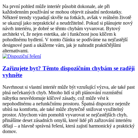
Na první pohled může interiér působit dokonale, ale při
každodenním používání se mohou objevit zásadní nedostatky.
Některé trendy vypadají skvěle na fotkách, avšak v reálném životě
se ukazují jako nepraktické a neudržitelné. Pokud si plánujete nový
návrh interiéru, je dobré se těmto chybám vyvarovat. Bytový
architekt ví, že nejen estetika, ale i funkčnost jsou klíčem k
pohodlnému bydlení. V tomto článku se podíváme na nejčastější
designové pasti a ukážeme vám, jak je nahradit praktičtějšími
alternativami.
Zařizujete byt? Těmto dispozičním chybám se raději
vyhněte
Navrhnout si vlastní interiér může být vzrušující výzva, ale také past
plná nečekaných chyb. Mnoho lidí si při plánování rozmístění
nábytku neuvědomuje klíčové zásady, což může vést k
nepohodlnému a nefunkčnímu prostoru. Špatná dispozice nejenže
ubírá na komfortu, ale také může zbytečně snižovat využitelný
prostor. Abychom vám pomohli vyvarovat se nejčastějších chyb,
přinášíme deset zásadních omylů, které lidé při zařizování interiéru
dělají – a hlavně správná řešení, která zajistí harmonický a praktický
domov.