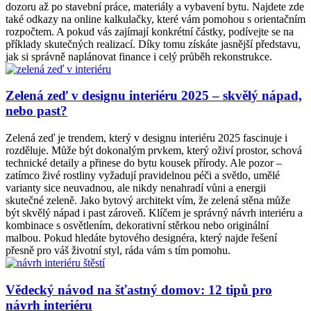
dozoru až po stavební práce, materiály a vybavení bytu. Najdete zde
také odkazy na online kalkulačky, které vám pomohou s orientačním
rozpočtem. A pokud vás zajímají konkrétní částky, podívejte se na
příklady skutečných realizací. Díky tomu získáte jasnější představu,
jak si správně naplánovat finance i celý průběh rekonstrukce.
Zelená zeď v designu interiéru 2025 – skvělý nápad,
nebo past?
Zelená zeď je trendem, který v designu interiéru 2025 fascinuje i
rozděluje. Může být dokonalým prvkem, který oživí prostor, schová
technické detaily a přinese do bytu kousek přírody. Ale pozor –
zatímco živé rostliny vyžadují pravidelnou péči a světlo, umělé
varianty sice neuvadnou, ale nikdy nenahradí vůni a energii
skutečné zeleně. Jako bytový architekt vím, že zelená stěna může
být skvělý nápad i past zároveň. Klíčem je správný návrh interiéru a
kombinace s osvětlením, dekorativní stěrkou nebo originální
malbou. Pokud hledáte bytového designéra, který najde řešení
přesně pro váš životní styl, ráda vám s tím pomohu.
Vědecký návod na šťastný domov: 12 tipů pro
návrh interiéru