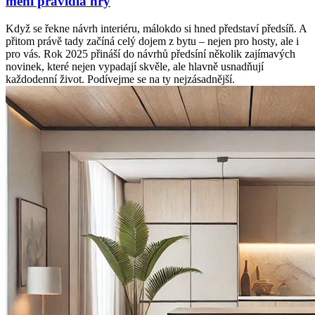
mění pravidla hry
Když se řekne návrh interiéru, málokdo si hned představí předsíň. A
přitom právě tady začíná celý dojem z bytu – nejen pro hosty, ale i
pro vás. Rok 2025 přináší do návrhů předsíní několik zajímavých
novinek, které nejen vypadají skvěle, ale hlavně usnadňují
každodenní život. Podívejme se na ty nejzásadnější.