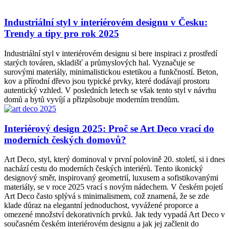
Industriální styl v interiérovém designu v Česku:
Trendy a tipy pro rok 2025
Industriální styl v interiérovém designu si bere inspiraci z prostředí
starých továren, skladišť a průmyslových hal. Vyznačuje se
surovými materiály, minimalistickou estetikou a funkčností. Beton,
kov a přírodní dřevo jsou typické prvky, které dodávají prostoru
autentický vzhled. V posledních letech se však tento styl v návrhu
domů a bytů vyvíjí a přizpůsobuje moderním trendům.
Interiérový design 2025: Proč se Art Deco vrací do
moderních českých domovů?
Art Deco, styl, který dominoval v první polovině 20. století, si i dnes
nachází cestu do moderních českých interiérů. Tento ikonický
designový směr, inspirovaný geometrií, luxusem a sofistikovanými
materiály, se v roce 2025 vrací s novým nádechem. V českém pojetí
Art Deco často splývá s minimalismem, což znamená, že se zde
klade důraz na elegantní jednoduchost, vyvážené proporce a
omezené množství dekorativních prvků. Jak tedy vypadá Art Deco v
současném českém interiérovém designu a jak jej začlenit do