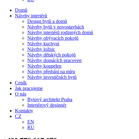
Domů
Návrhy interiérů
Design bytů a domů
Návrhy bytů v novostavbách
Návrhy interiérů rodinných domů
Návrhy obývacích pokojů
Návrhy kuchyní
Návrhy ložnic
Návrhy dětských pokojů
Návrhy domácích pracoven
Návrhy koupelen
Návrhy předsíní na míru
Návrhy investičních bytů
Ceník
Jak pracujeme
O nás
Bytový architekt Praha
Interiérový designér
Kontakty
CZ
EN
RU