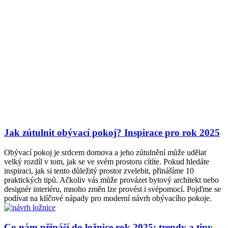
Jak zútulnit obývací pokoj? Inspirace pro rok 2025
Obývací pokoj je srdcem domova a jeho zútulnění může udělat
velký rozdíl v tom, jak se ve svém prostoru cítíte. Pokud hledáte
inspiraci, jak si tento důležitý prostor zvelebit, přinášíme 10
praktických tipů. Ačkoliv vás může provázet bytový architekt nebo
designér interiéru, mnoho změn lze provést i svépomocí. Pojďme se
podívat na klíčové nápady pro moderní návrh obývacího pokoje.
Co nám přináší do ložnice rok 2025: trendy a tipy