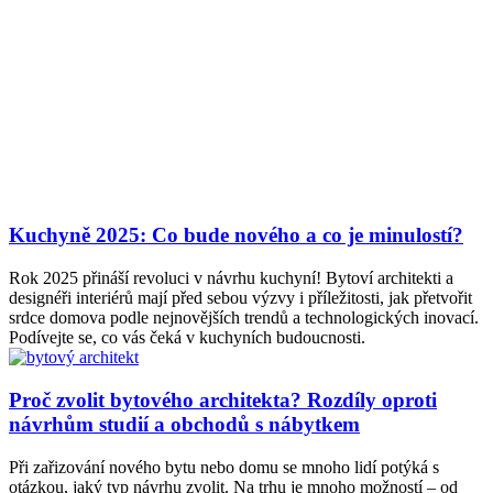
Kuchyně 2025: Co bude nového a co je minulostí?
Rok 2025 přináší revoluci v návrhu kuchyní! Bytoví architekti a
designéři interiérů mají před sebou výzvy i příležitosti, jak přetvořit
srdce domova podle nejnovějších trendů a technologických inovací.
Podívejte se, co vás čeká v kuchyních budoucnosti.
Proč zvolit bytového architekta? Rozdíly oproti
návrhům studií a obchodů s nábytkem
Při zařizování nového bytu nebo domu se mnoho lidí potýká s
otázkou, jaký typ návrhu zvolit. Na trhu je mnoho možností – od