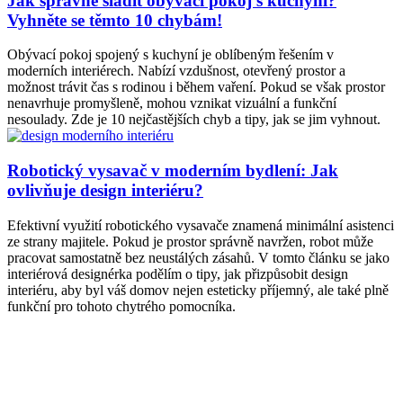
Jak správně sladit obývací pokoj s kuchyní?
Vyhněte se těmto 10 chybám!
Obývací pokoj spojený s kuchyní je oblíbeným řešením v
moderních interiérech. Nabízí vzdušnost, otevřený prostor a
možnost trávit čas s rodinou i během vaření. Pokud se však prostor
nenavrhuje promyšleně, mohou vznikat vizuální a funkční
nesoulady. Zde je 10 nejčastějších chyb a tipy, jak se jim vyhnout.
Robotický vysavač v moderním bydlení: Jak
ovlivňuje design interiéru?
Efektivní využití robotického vysavače znamená minimální asistenci
ze strany majitele. Pokud je prostor správně navržen, robot může
pracovat samostatně bez neustálých zásahů. V tomto článku se jako
interiérová designérka podělím o tipy, jak přizpůsobit design
interiéru, aby byl váš domov nejen esteticky příjemný, ale také plně
funkční pro tohoto chytrého pomocníka.