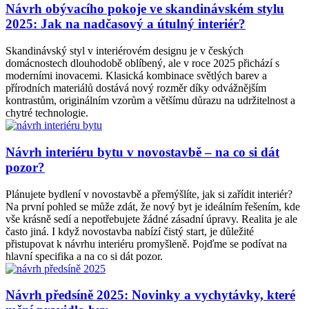
Návrh obývacího pokoje ve skandinávském stylu
2025: Jak na nadčasový a útulný interiér?
Skandinávský styl v interiérovém designu je v českých
domácnostech dlouhodobě oblíbený, ale v roce 2025 přichází s
moderními inovacemi. Klasická kombinace světlých barev a
přírodních materiálů dostává nový rozměr díky odvážnějším
kontrastům, originálním vzorům a většímu důrazu na udržitelnost a
chytré technologie.
Návrh interiéru bytu v novostavbě – na co si dát
pozor?
Plánujete bydlení v novostavbě a přemýšlíte, jak si zařídit interiér?
Na první pohled se může zdát, že nový byt je ideálním řešením, kde
vše krásně sedí a nepotřebujete žádné zásadní úpravy. Realita je ale
často jiná. I když novostavba nabízí čistý start, je důležité
přistupovat k návrhu interiéru promyšleně. Pojďme se podívat na
hlavní specifika a na co si dát pozor.
Návrh předsíně 2025: Novinky a vychytávky, které