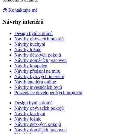
📩 Kontaktujte mě
Návrhy interiérů
Design bytů a domů
Návrhy obývacích pokojů
Návrhy kuchyní
Návrhy ložnic
Návrhy dětských pokojů
Návrhy domácích pracoven
Návrhy koupelen
Návrhy předsíní na míru
Návrhy bytových interiérů
Návrh interiéru online
Návrhy investičních bytů
Prezentace developerských projektů
Design bytů a domů
Návrhy obývacích pokojů
Návrhy kuchyní
Návrhy ložnic
Návrhy dětských pokojů
Návrhy domácích pracoven