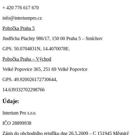
+ 420 776 617 670
info@interiumpro.cz
Pobočka Praha 5
Jindřicha Plachty 986/17, 150 00 Praha 5 – Smíchov
GPS. 50.0704831N, 14.4070078E.
Pobočka Praha – Východ
Velké Popovice 365, 251 69 Velké Popovice
GPS. 49.920026172730644,
14.639332702298766
Údaje:
Interium Pro s.r.o.
IČO 28899938
Zápis do obchodního rejstříku dne 26.5.2009 – C 151945 Městský