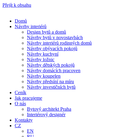
Přejít k obsahu
Domů
Návrhy interiérů
Design bytů a domů
Návrhy bytů v novostavbách
Návrhy interiérů rodinných domů
Návrhy obývacích pokojů
Návrhy kuchyní
Návrhy ložnic
Návrhy dětských pokojů
Návrhy domácích pracoven
Návrhy koupelen
Návrhy předsíní na míru
Návrhy investičních bytů
Ceník
Jak pracujeme
O nás
Bytový architekt Praha
Interiérový designér
Kontakty
CZ
EN
RU