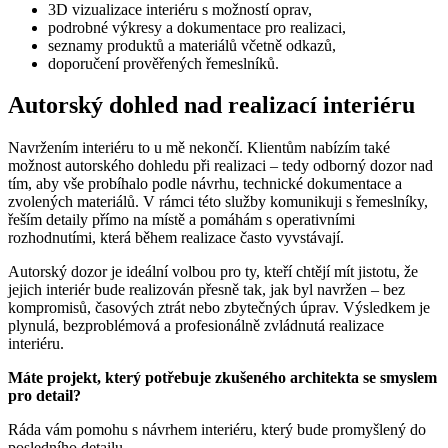
3D vizualizace interiéru s možností oprav,
podrobné výkresy a dokumentace pro realizaci,
seznamy produktů a materiálů včetně odkazů,
doporučení prověřených řemeslníků.
Autorský dohled nad realizací interiéru
Navržením interiéru to u mě nekončí. Klientům nabízím také
možnost autorského dohledu při realizaci – tedy odborný dozor nad
tím, aby vše probíhalo podle návrhu, technické dokumentace a
zvolených materiálů. V rámci této služby komunikuji s řemeslníky,
řeším detaily přímo na místě a pomáhám s operativními
rozhodnutími, která během realizace často vyvstávají.
Autorský dozor je ideální volbou pro ty, kteří chtějí mít jistotu, že
jejich interiér bude realizován přesně tak, jak byl navržen – bez
kompromisů, časových ztrát nebo zbytečných úprav. Výsledkem je
plynulá, bezproblémová a profesionálně zvládnutá realizace
interiéru.
Máte projekt, který potřebuje zkušeného architekta se smyslem
pro detail?
Ráda vám pomohu s návrhem interiéru, který bude promyšlený do
posledního detailu.