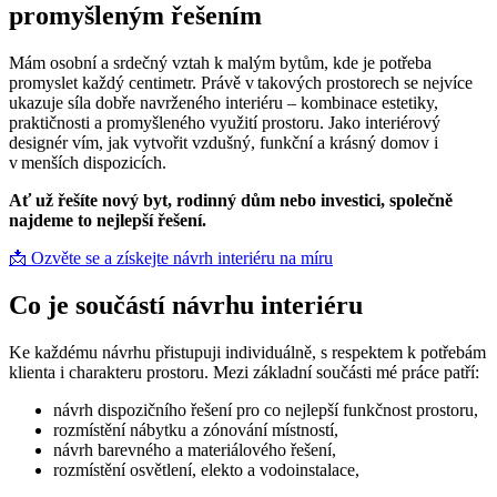
promyšleným řešením
Mám osobní a srdečný vztah k malým bytům, kde je potřeba
promyslet každý centimetr. Právě v takových prostorech se nejvíce
ukazuje síla dobře navrženého interiéru – kombinace estetiky,
praktičnosti a promyšleného využití prostoru. Jako interiérový
designér vím, jak vytvořit vzdušný, funkční a krásný domov i
v menších dispozicích.
Ať už řešíte nový byt, rodinný dům nebo investici, společně
najdeme to nejlepší řešení.
📩 Ozvěte se a získejte návrh interiéru na míru
Co je součástí návrhu interiéru
Ke každému návrhu přistupuji individuálně, s respektem k potřebám
klienta i charakteru prostoru. Mezi základní součásti mé práce patří:
návrh dispozičního řešení pro co nejlepší funkčnost prostoru,
rozmístění nábytku a zónování místností,
návrh barevného a materiálového řešení,
rozmístění osvětlení, elekto a vodoinstalace,