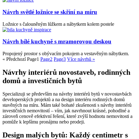
Návrh světlé ložnice se skříní na míru
Ložnice s čalouněným lůžkem a nábytkem kolem postele
Návrh bílé kuchyně s mramorovou deskou
Propojený prostor s obývacím pokojem a vestavěným nábytkem.
« Předchozí
Page
1
Page
2
Page
3
Více návrhů »
Návrhy interiérů novostaveb, rodinných
domů a investičních bytů
Specializuji se především na návrhy interiérů bytů v novostavbách
developerských projektů a na design interiéru rodinných domů
stavěných na míru. Mám také bohaté zkušenosti s návrhy interiérů
investičních nemovitostí – vím, jak navrhnout krásné, pohodlné a
zároveň cenově efektivní řešení, které zvýší hodnotu nemovitosti a
pomůže k lepšímu pronájmu nebo prodeji.
Design malých bytů: Každý centimetr s