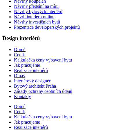
Návrhy koupelen
Návrhy předsíní na míru
Návrhy bytových interiérů
Návrh interiéru online
Návrhy investičních bytů
Prezentace developerských projektů
Design interiérů
Domů
Ceník
Kalkulačka ceny vybavení bytu
Jak pracujeme
Realizace interiérů
O nás
Interiérový designér
Bytový architekt Praha
Zásady ochrany osobních údajů
Kontakty
Domů
Ceník
Kalkulačka ceny vybavení bytu
Jak pracujeme
Realizace interiérů