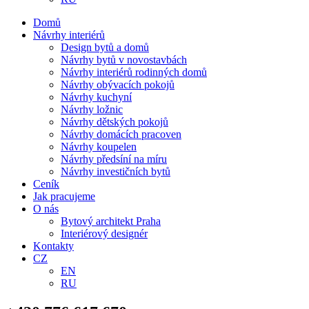
Domů
Návrhy interiérů
Design bytů a domů
Návrhy bytů v novostavbách
Návrhy interiérů rodinných domů
Návrhy obývacích pokojů
Návrhy kuchyní
Návrhy ložnic
Návrhy dětských pokojů
Návrhy domácích pracoven
Návrhy koupelen
Návrhy předsíní na míru
Návrhy investičních bytů
Ceník
Jak pracujeme
O nás
Bytový architekt Praha
Interiérový designér
Kontakty
CZ
EN
RU