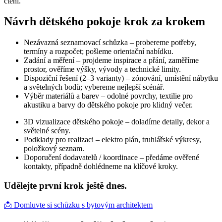
čtení.
Návrh dětského pokoje krok za krokem
Nezávazná seznamovací schůzka – probereme potřeby,
termíny a rozpočet; pošleme orientační nabídku.
Zadání a měření – projdeme inspirace a přání, zaměříme
prostor, ověříme výšky, vývody a technické limity.
Dispoziční řešení (2–3 varianty) – zónování, umístění nábytku
a světelných bodů; vybereme nejlepší scénář.
Výběr materiálů a barev – odolné povrchy, textilie pro
akustiku a barvy do dětského pokoje pro klidný večer.
3D vizualizace dětského pokoje – doladíme detaily, dekor a
světelné scény.
Podklady pro realizaci – elektro plán, truhlářské výkresy,
položkový seznam.
Doporučení dodavatelů / koordinace – předáme ověřené
kontakty, případně dohlédneme na klíčové kroky.
Udělejte první krok ještě dnes.
📩 Domluvte si schůzku s bytovým architektem