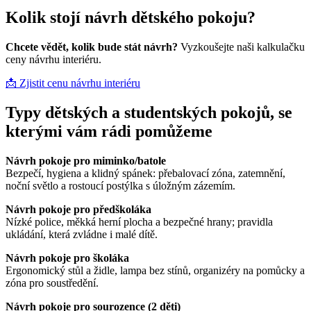
Kolik stojí návrh dětského pokoju?
Chcete vědět, kolik bude stát návrh?
Vyzkoušejte naši kalkulačku
ceny návrhu interiéru.
📩 Zjistit cenu návrhu interiéru
Typy dětských a studentských pokojů, se
kterými vám rádi pomůžeme
Návrh pokoje pro miminko/batole
Bezpečí, hygiena a klidný spánek: přebalovací zóna, zatemnění,
noční světlo a rostoucí postýlka s úložným zázemím.
Návrh pokoje pro předškoláka
Nízké police, měkká herní plocha a bezpečné hrany; pravidla
ukládání, která zvládne i malé dítě.
Návrh pokoje pro školáka
Ergonomický stůl a židle, lampa bez stínů, organizéry na pomůcky a
zóna pro soustředění.
Návrh pokoje pro sourozence (2 děti)