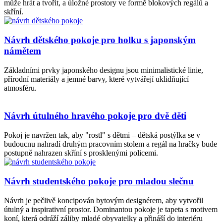
může hrát a tvořit, a úložné prostory ve formě blokových regálů a
skříní.
Návrh dětského pokoje pro holku s japonským
námětem
Základními prvky japonského designu jsou minimalistické linie,
přírodní materiály a jemné barvy, které vytvářejí uklidňující
atmosféru.
Návrh útulného hravého pokoje pro dvě děti
Pokoj je navržen tak, aby "rostl" s dětmi – dětská postýlka se v
budoucnu nahradí druhým pracovním stolem a regál na hračky bude
postupně nahrazen skříní s prosklenými policemi.
Návrh studentského pokoje pro mladou slečnu
Návrh je pečlivě koncipován bytovým designérem, aby vytvořil
útulný a inspirativní prostor. Dominantou pokoje je tapeta s motivem
koní, která odráží záliby mladé obyvatelky a přináší do interiéru