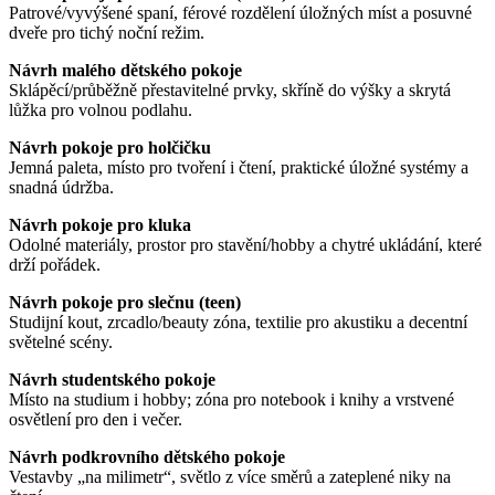
Patrové/vyvýšené spaní, férové rozdělení úložných míst a posuvné
dveře pro tichý noční režim.
Návrh malého dětského pokoje
Sklápěcí/průběžně přestavitelné prvky, skříně do výšky a skrytá
lůžka pro volnou podlahu.
Návrh pokoje pro holčičku
Jemná paleta, místo pro tvoření i čtení, praktické úložné systémy a
snadná údržba.
Návrh pokoje pro kluka
Odolné materiály, prostor pro stavění/hobby a chytré ukládání, které
drží pořádek.
Návrh pokoje pro slečnu (teen)
Studijní kout, zrcadlo/beauty zóna, textilie pro akustiku a decentní
světelné scény.
Návrh studentského pokoje
Místo na studium i hobby; zóna pro notebook i knihy a vrstvené
osvětlení pro den i večer.
Návrh podkrovního dětského pokoje
Vestavby „na milimetr“, světlo z více směrů a zateplené niky na