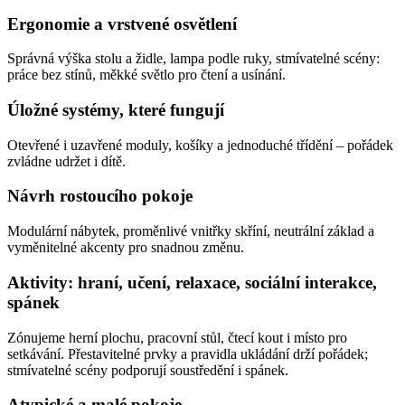
Ergonomie a vrstvené osvětlení
Správná výška stolu a židle, lampa podle ruky, stmívatelné scény:
práce bez stínů, měkké světlo pro čtení a usínání.
Úložné systémy, které fungují
Otevřené i uzavřené moduly, košíky a jednoduché třídění – pořádek
zvládne udržet i dítě.
Návrh rostoucího pokoje
Modulární nábytek, proměnlivé vnitřky skříní, neutrální základ a
vyměnitelné akcenty pro snadnou změnu.
Aktivity: hraní, učení, relaxace, sociální interakce,
spánek
Zónujeme herní plochu, pracovní stůl, čtecí kout i místo pro
setkávání. Přestavitelné prvky a pravidla ukládání drží pořádek;
stmívatelné scény podporují soustředění i spánek.
Atypické a malé pokoje