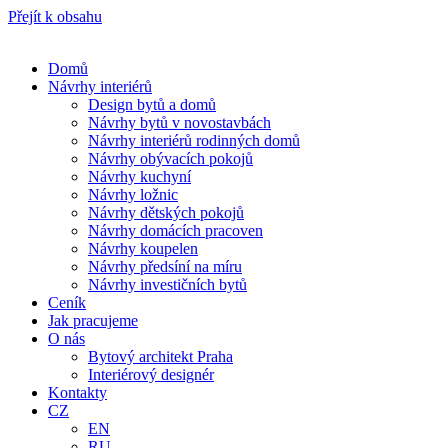
Přejít k obsahu
Domů
Návrhy interiérů
Design bytů a domů
Návrhy bytů v novostavbách
Návrhy interiérů rodinných domů
Návrhy obývacích pokojů
Návrhy kuchyní
Návrhy ložnic
Návrhy dětských pokojů
Návrhy domácích pracoven
Návrhy koupelen
Návrhy předsíní na míru
Návrhy investičních bytů
Ceník
Jak pracujeme
O nás
Bytový architekt Praha
Interiérový designér
Kontakty
CZ
EN
RU