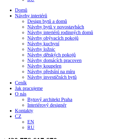
Domů
Návrhy interiérů
Design bytů a domů
Návrhy bytů v novostavbách
Návrhy interiérů rodinných domů
Návrhy obývacích pokojů
Návrhy kuchyní
Návrhy ložnic
Návrhy dětských pokojů
Návrhy domácích pracoven
Návrhy koupelen
Návrhy předsíní na míru
Návrhy investičních bytů
Ceník
Jak pracujeme
O nás
Bytový architekt Praha
Interiérový designér
Kontakty
CZ
EN
RU