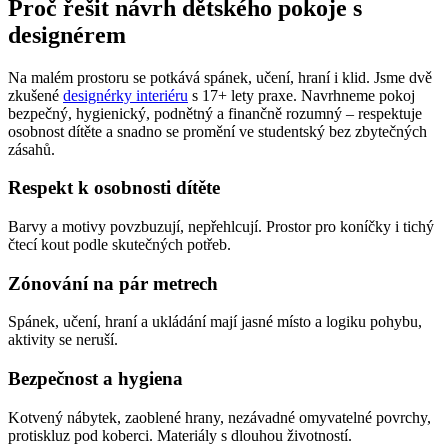
Proč řešit návrh dětského pokoje s
designérem
Na malém prostoru se potkává spánek, učení, hraní i klid. Jsme dvě
zkušené
designérky interiéru
s 17+ lety praxe. Navrhneme pokoj
bezpečný, hygienický, podnětný a finančně rozumný – respektuje
osobnost dítěte a snadno se promění ve studentský bez zbytečných
zásahů.
Respekt k osobnosti dítěte
Barvy a motivy povzbuzují, nepřehlcují. Prostor pro koníčky i tichý
čtecí kout podle skutečných potřeb.
Zónování na pár metrech
Spánek, učení, hraní a ukládání mají jasné místo a logiku pohybu,
aktivity se neruší.
Bezpečnost a hygiena
Kotvený nábytek, zaoblené hrany, nezávadné omyvatelné povrchy,
protiskluz pod koberci. Materiály s dlouhou životností.