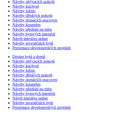
Návrhy obývacích pokojů
Návrhy kuchyní
Návrhy ložnic
Návrhy dětských pokojů
Návrhy domácích pracoven
Návrhy koupelen
Návrhy předsíní na míru
Návrhy bytových interiérů
Návrh interiéru online
Návrhy investičních bytů
Prezentace developerských projektů
Design bytů a domů
Návrhy obývacích pokojů
Návrhy kuchyní
Návrhy ložnic
Návrhy dětských pokojů
Návrhy domácích pracoven
Návrhy koupelen
Návrhy předsíní na míru
Návrhy bytových interiérů
Návrh interiéru online
Návrhy investičních bytů
Prezentace developerských projektů