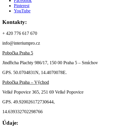
Facebook
Pinterest
YouTube
Kontakty:
+ 420 776 617 670
info@interiumpro.cz
Pobočka Praha 5
Jindřicha Plachty 986/17, 150 00 Praha 5 – Smíchov
GPS. 50.0704831N, 14.4070078E.
Pobočka Praha – Východ
Velké Popovice 365, 251 69 Velké Popovice
GPS. 49.920026172730644,
14.639332702298766
Údaje: