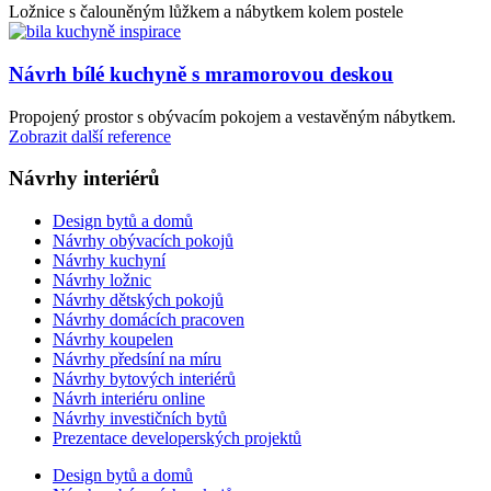
Ložnice s čalouněným lůžkem a nábytkem kolem postele
Návrh bílé kuchyně s mramorovou deskou
Propojený prostor s obývacím pokojem a vestavěným nábytkem.
Zobrazit další reference
Návrhy interiérů
Design bytů a domů
Návrhy obývacích pokojů
Návrhy kuchyní
Návrhy ložnic
Návrhy dětských pokojů
Návrhy domácích pracoven
Návrhy koupelen
Návrhy předsíní na míru
Návrhy bytových interiérů
Návrh interiéru online
Návrhy investičních bytů
Prezentace developerských projektů
Design bytů a domů