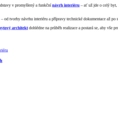
ředstavy v promyšlený a funkční
návrh interiéru
– ať už jde o celý byt,
– od tvorby návrhu interiéru a přípravy technické dokumentace až po s
bytový architekt
dohlédne na průběh realizace a postará se, aby vše prob
ch