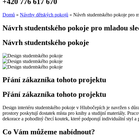
+420 776 617 670
Domů
»
Návrhy dětských pokojů
»
Návrh studentského pokoje pro m
Návrh studentského pokoje pro mladou sl
Návrh studentského pokoje
Přání zákazníka tohoto projektu
Přání zákazníka tohoto projektu
Design interiéru studentského pokoje v Hlubočepích je navržen s důraz
prostory poskytují dostatek místa pro knihy a studijní materiály. Prac
dekorace a pohodlný čtecí koutek, které podporují individuální styl a
Co Vám můžeme nabídnout?