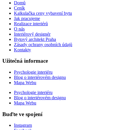
Domů
Ceník
Kalkulačka ceny vybavení bytu
Jak pracujeme
Realizace interiérů
O nás
Interiérový designér
Bytový architekt Praha
Zásady ochrany osobních údajů
Kontakty
Užitečná informace
Psychologie interiéru
Blog o interiérovém designu
Mapa Webu
Psychologie interiéru
Blog o interiérovém designu
Mapa Webu
Buďte ve spojení
Instagram