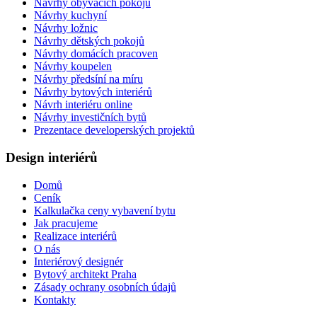
Návrhy obývacích pokojů
Návrhy kuchyní
Návrhy ložnic
Návrhy dětských pokojů
Návrhy domácích pracoven
Návrhy koupelen
Návrhy předsíní na míru
Návrhy bytových interiérů
Návrh interiéru online
Návrhy investičních bytů
Prezentace developerských projektů
Design interiérů
Domů
Ceník
Kalkulačka ceny vybavení bytu
Jak pracujeme
Realizace interiérů
O nás
Interiérový designér
Bytový architekt Praha
Zásady ochrany osobních údajů
Kontakty