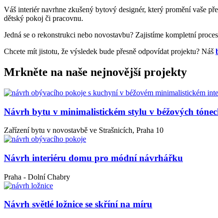
Váš interiér navrhne zkušený bytový designér, který promění vaše p
dětský pokoj či pracovnu.
Jedná se o rekonstrukci nebo novostavbu? Zajistíme kompletní proces 
Chcete mít jistotu, že výsledek bude přesně odpovídat projektu? Náš
Mrkněte na naše nejnovější projekty
Návrh bytu v minimalistickém stylu v béžových tóne
Zařízení bytu v novostavbě ve Strašnicích, Praha 10
Návrh interiéru domu pro módní návrhářku
Praha - Dolní Chabry
Návrh světlé ložnice se skříní na míru