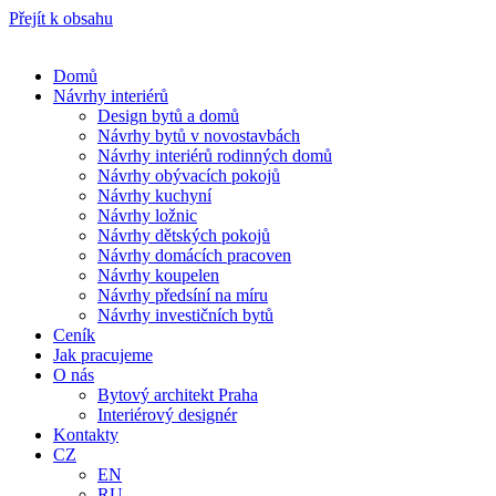
Přejít k obsahu
Domů
Návrhy interiérů
Design bytů a domů
Návrhy bytů v novostavbách
Návrhy interiérů rodinných domů
Návrhy obývacích pokojů
Návrhy kuchyní
Návrhy ložnic
Návrhy dětských pokojů
Návrhy domácích pracoven
Návrhy koupelen
Návrhy předsíní na míru
Návrhy investičních bytů
Ceník
Jak pracujeme
O nás
Bytový architekt Praha
Interiérový designér
Kontakty
CZ
EN
RU