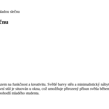
ladou slečnu
ečnu
em na funkčnost a kreativitu. Světlé barvy stěn a minimalistický nábyt
ovní stůl je situován u okna, což umožňuje přirozený přísun světla během 
 pohodlí mladého studenta.