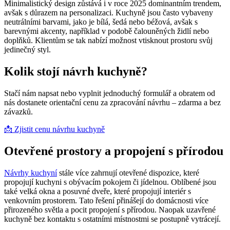
Minimalistický design zůstává i v roce 2025 dominantním trendem,
avšak s důrazem na personalizaci. Kuchyně jsou často vybaveny
neutrálními barvami, jako je bílá, šedá nebo béžová, avšak s
barevnými akcenty, například v podobě čalouněných židlí nebo
doplňků. Klientům se tak nabízí možnost vtisknout prostoru svůj
jedinečný styl.
Kolik stojí návrh kuchyně?
Stačí nám napsat nebo vyplnit jednoduchý formulář a obratem od
nás dostanete orientační cenu za zpracování návrhu – zdarma a bez
závazků.
📩 Zjistit cenu návrhu kuchyně
Otevřené prostory a propojení s přírodou
Návrhy kuchyní
stále více zahrnují otevřené dispozice, které
propojují kuchyni s obývacím pokojem či jídelnou. Oblíbené jsou
také velká okna a posuvné dveře, které propojují interiér s
venkovním prostorem. Tato řešení přinášejí do domácnosti více
přirozeného světla a pocit propojení s přírodou. Naopak uzavřené
kuchyně bez kontaktu s ostatními místnostmi se postupně vytrácejí.