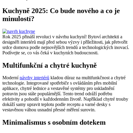
Kuchyně 2025: Co bude nového a co je
minulostí?
Rok 2025 přináší revoluci v návrhu kuchyní! Bytoví architekti a
designéři interiérů mají před sebou výzvy i příležitosti, jak přetvořit
srdce domova podle nejnovějších trendů a technologických inovací.
Podívejte se, co vás čeká v kuchyních budoucnosti.
Multifunkční a chytré kuchyně
Moderní
návrhy interiérů
kladou důraz na multifunkčnost a chytré
technologie. Integrované spotřebiče s ovládáním přes mobilní
aplikace, chytré lednice a vestavěné systémy pro uskladnění
potravin jsou stále populárnější. Tento trend odráží potřebu
efektivity a pohodlí v každodenním životě. Například chytré trouby
dokáží samy upravit teplotu podle receptu a varné desky s
vestavěnou váhou usnadní přesné měření surovin.
Minimalismus s osobním dotekem