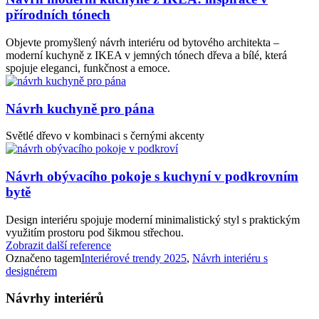
přírodních tónech
Objevte promyšlený návrh interiéru od bytového architekta –
moderní kuchyně z IKEA v jemných tónech dřeva a bílé, která
spojuje eleganci, funkčnost a emoce.
Návrh kuchyně pro pána
Světlé dřevo v kombinaci s černými akcenty
Návrh obývacího pokoje s kuchyní v podkrovním
bytě
Design interiéru spojuje moderní minimalistický styl s praktickým
využitím prostoru pod šikmou střechou.
Zobrazit další reference
Označeno tagem
Interiérové trendy 2025
,
Návrh interiéru s
designérem
Návrhy interiérů