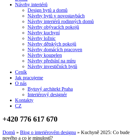
Návrhy interiérů
Design bytů a domů
Návrhy bytů v novostavbách
Návrhy interiérů rodinných domů
Návrhy obývacích pokojů
Návrhy kuchyní
Návrhy ložnic
Návrhy dětských pokojů
Návrhy domácích pracoven
Návrhy koupelen
Návrhy předsíní na míru
Návrhy investičních bytů
Ceník
Jak pracujeme
O nás
Bytový architekt Praha
Interiérový designér
Kontakty
CZ
+420 776 617 670
Domů
»
Blog o interiérovém designu
»
Kuchyně 2025: Co bude
nového a co je minulostí?