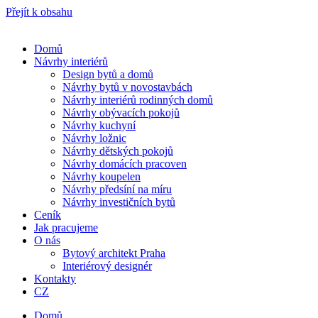
Přejít k obsahu
Domů
Návrhy interiérů
Design bytů a domů
Návrhy bytů v novostavbách
Návrhy interiérů rodinných domů
Návrhy obývacích pokojů
Návrhy kuchyní
Návrhy ložnic
Návrhy dětských pokojů
Návrhy domácích pracoven
Návrhy koupelen
Návrhy předsíní na míru
Návrhy investičních bytů
Ceník
Jak pracujeme
O nás
Bytový architekt Praha
Interiérový designér
Kontakty
CZ
Domů