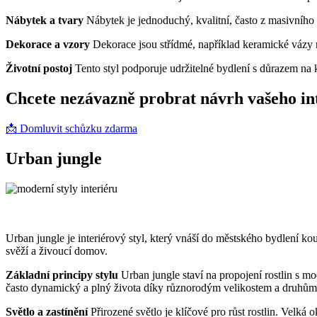
Nábytek a tvary
Nábytek je jednoduchý, kvalitní, často z masivního d
Dekorace a vzory
Dekorace jsou střídmé, například keramické vázy ne
Životní postoj
Tento styl podporuje udržitelné bydlení s důrazem na k
Chcete nezávazně probrat návrh vašeho in
📩 Domluvit schůzku zdarma
Urban jungle
Urban jungle je interiérový styl, který vnáší do městského bydlení kous
svěží a živoucí domov.
Základní principy stylu
Urban jungle staví na propojení rostlin s m
často dynamický a plný života díky různorodým velikostem a druhům 
Světlo a zastínění
Přirozené světlo je klíčové pro růst rostlin. Velk