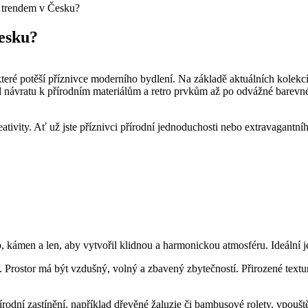
e trendem v Česku?
Česku?
eré potěší příznivce moderního bydlení. Na základě aktuálních kolekcí
návratu k přírodním materiálům a retro prvkům až po odvážné barevné 
reativity. Ať už jste příznivci přírodní jednoduchosti nebo extravagan
 kámen a len, aby vytvořil klidnou a harmonickou atmosféru. Ideální je p
. Prostor má být vzdušný, volný a zbavený zbytečností. Přirozené textur
írodní zastínění, například dřevěné žaluzie či bambusové rolety, vpouštěj