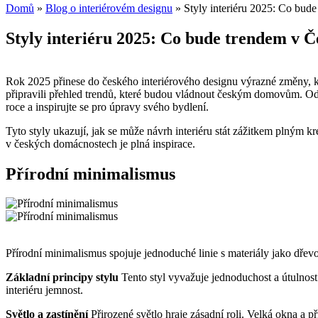
Domů
»
Blog o interiérovém designu
»
Styly interiéru 2025: Co bud
Styly interiéru 2025: Co bude trendem v 
Rok 2025 přinese do českého interiérového designu výrazné změny, kt
připravili přehled trendů, které budou vládnout českým domovům. Od 
roce a inspirujte se pro úpravy svého bydlení.
Tyto styly ukazují, jak se může návrh interiéru stát zážitkem plným k
v českých domácnostech je plná inspirace.
Přírodní minimalismus
Přírodní minimalismus spojuje jednoduché linie s materiály jako dřevo,
Základní principy stylu
Tento styl vyvažuje jednoduchost a útulnost
interiéru jemnost.
Světlo a zastínění
Přirozené světlo hraje zásadní roli. Velká okna a př