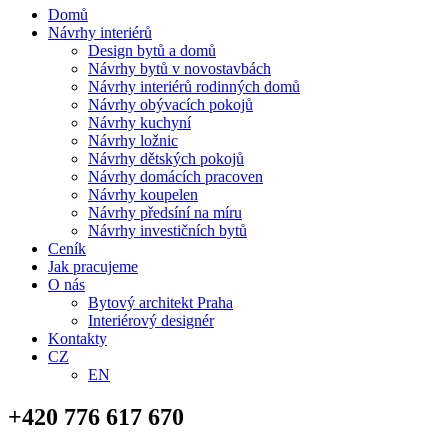
Domů
Návrhy interiérů
Design bytů a domů
Návrhy bytů v novostavbách
Návrhy interiérů rodinných domů
Návrhy obývacích pokojů
Návrhy kuchyní
Návrhy ložnic
Návrhy dětských pokojů
Návrhy domácích pracoven
Návrhy koupelen
Návrhy předsíní na míru
Návrhy investičních bytů
Ceník
Jak pracujeme
O nás
Bytový architekt Praha
Interiérový designér
Kontakty
CZ
EN
+420 776 617 670