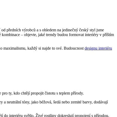
 od předních výrobců a s ohledem na jedinečný český styl jsme
kombinace – objevte, jaké trendy budou formovat interiéry v příštím
tního maximalismu, každý si najde to své. Budoucnost
designu interiéru
ro ty, kdo chtějí propojit čistotu s teplem přírody.
y a neutrální tóny, jako béžová, šedá nebo zemité barvy, dodávají
í do interiéru světlo. Živé rostliny dokreslují propojení s přírodou.