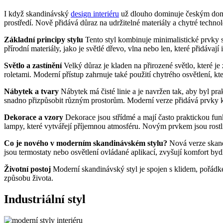
I když skandinávský
design interiéru
už dlouho dominuje českým domácn
prostředí. Nově přidává důraz na udržitelné materiály a chytré techno
Základní principy stylu
Tento styl kombinuje minimalistické prvky s 
přírodní materiály, jako je světlé dřevo, vlna nebo len, které přidávají i
Světlo a zastínění
Velký důraz je kladen na přirozené světlo, které 
roletami. Moderní přístup zahrnuje také použití chytrého osvětlení, kt
Nábytek a tvary
Nábytek má čisté linie a je navržen tak, aby byl p
snadno přizpůsobit různým prostorům. Moderní verze přidává prvky ko
Dekorace a vzory
Dekorace jsou střídmé a mají často praktickou fun
lampy, které vytvářejí příjemnou atmosféru. Novým prvkem jsou rostlin
Co je nového v moderním skandinávském stylu?
Nová verze skand
jsou termostaty nebo osvětlení ovládané aplikací, zvyšují komfort bydl
Životní postoj
Moderní skandinávský styl je spojen s klidem, pořád
způsobu života.
Industriální styl