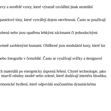
 a neotřelé vzory, které výrazně ozvláštní jinak neutrální
pastelové tóny, které vytvářejí dojem otevřenosti. Často se používají
ezdobená nebo jsou opatřena lehkými záclonami či jednoduchými
s jemně zaoblenými hranami. Oblíbené jsou modulární kusy, které lze
ebo fotografie v černobílé. Často se využívají svíčky a designové
h materiálů po energeticky úsporná řešení. Chytré technologie, jako
u tmavší odstíny modré nebo zelené, které dodávají interiéru hloubku.
í harmonické bydlení, které odpovídá současnému dynamickému