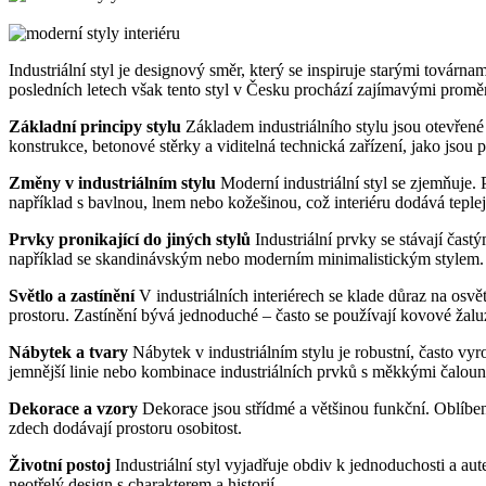
Industriální styl je designový směr, který se inspiruje starými továr
posledních letech však tento styl v Česku prochází zajímavými prom
Základní principy stylu
Základem industriálního stylu jsou otevřené
konstrukce, betonové stěrky a viditelná technická zařízení, jako jsou
Změny v industriálním stylu
Moderní industriální styl se zjemňuje. 
například s bavlnou, lnem nebo kožešinou, což interiéru dodává teplej
Prvky pronikající do jiných stylů
Industriální prvky se stávají ča
například se skandinávským nebo moderním minimalistickým stylem. Ty
Světlo a zastínění
V industriálních interiérech se klade důraz na osv
prostoru. Zastínění bývá jednoduché – často se používají kovové žalu
Nábytek a tvary
Nábytek v industriálním stylu je robustní, často v
jemnější linie nebo kombinace industriálních prvků s měkkými čalou
Dekorace a vzory
Dekorace jsou střídmé a většinou funkční. Oblíbe
zdech dodávají prostoru osobitost.
Životní postoj
Industriální styl vyjadřuje obdiv k jednoduchosti a aute
neotřelý design s charakterem a historií.