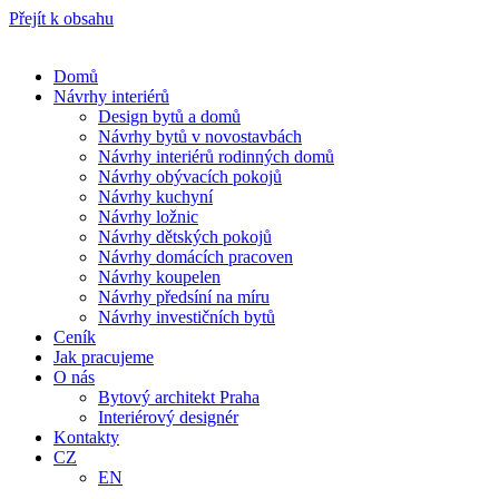
Přejít k obsahu
Domů
Návrhy interiérů
Design bytů a domů
Návrhy bytů v novostavbách
Návrhy interiérů rodinných domů
Návrhy obývacích pokojů
Návrhy kuchyní
Návrhy ložnic
Návrhy dětských pokojů
Návrhy domácích pracoven
Návrhy koupelen
Návrhy předsíní na míru
Návrhy investičních bytů
Ceník
Jak pracujeme
O nás
Bytový architekt Praha
Interiérový designér
Kontakty
CZ
EN