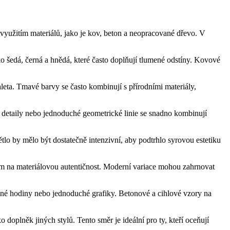
a využitím materiálů, jako je kov, beton a neopracované dřevo. V
ko šedá, černá a hnědá, které často doplňují tlumené odstíny. Kovové
paleta. Tmavé barvy se často kombinují s přírodními materiály,
 detaily nebo jednoduché geometrické linie se snadno kombinují
ětlo by mělo být dostatečně intenzivní, aby podtrhlo syrovou estetiku
zem na materiálovou autentičnost. Moderní variace mohou zahrnovat
ěnné hodiny nebo jednoduché grafiky. Betonové a cihlové vzory na
ko doplněk jiných stylů. Tento směr je ideální pro ty, kteří oceňují