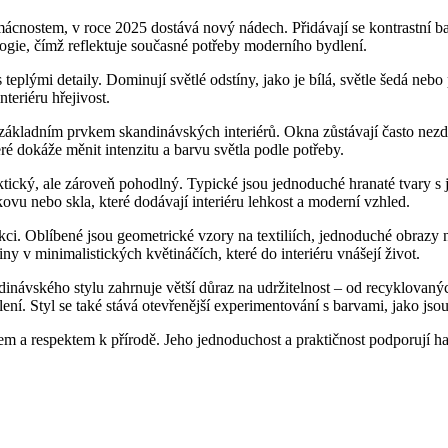
ostem, v roce 2025 dostává nový nádech. Přidávají se kontrastní barvy
logie, čímž reflektuje současné potřeby moderního bydlení.
teplými detaily. Dominují světlé odstíny, jako je bílá, světle šedá nebo 
nteriéru hřejivost.
je základním prvkem skandinávských interiérů. Okna zůstávají často n
eré dokáže měnit intenzitu a barvu světla podle potřeby.
raktický, ale zároveň pohodlný. Typické jsou jednoduché hranaté tvary 
vu nebo skla, které dodávají interiéru lehkost a moderní vzhled.
kci. Oblíbené jsou geometrické vzory na textiliích, jednoduché obrazy n
y v minimalistických květináčích, které do interiéru vnášejí život.
inávského stylu zahrnuje větší důraz na udržitelnost – od recyklovanýc
ení. Styl se také stává otevřenější experimentování s barvami, jako jso
kem a respektem k přírodě. Jeho jednoduchost a praktičnost podporuj