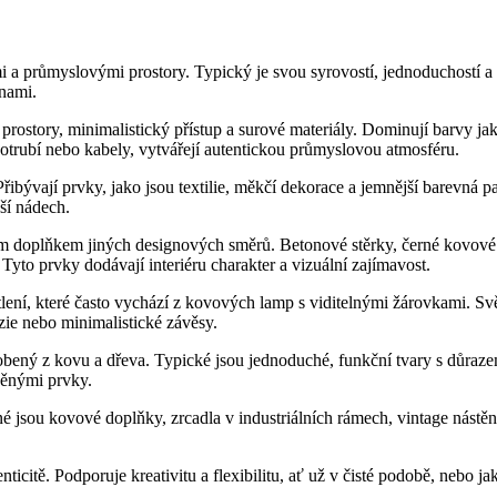
nami a průmyslovými prostory. Typický je svou syrovostí, jednoduchostí 
ěnami.
 prostory, minimalistický přístup a surové materiály. Dominují barvy ja
 potrubí nebo kabely, vytvářejí autentickou průmyslovou atmosféru.
Přibývají prvky, jako jsou textilie, měkčí dekorace a jemnější barevná 
ší nádech.
stým doplňkem jiných designových směrů. Betonové stěrky, černé kovové
to prvky dodávají interiéru charakter a vizuální zajímavost.
ětlení, které často vychází z kovových lamp s viditelnými žárovkami. Sv
zie nebo minimalistické závěsy.
yrobený z kovu a dřeva. Typické jsou jednoduché, funkční tvary s důra
něnými prvky.
né jsou kovové doplňky, zrcadla v industriálních rámech, vintage nást
nticitě. Podporuje kreativitu a flexibilitu, ať už v čisté podobě, nebo ja