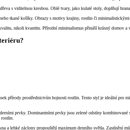
řeva s viditelnou kresbou. Oblé tvary, jako kulaté stoly, doplňují hran
bo tkané košíky. Obrazy s motivy krajiny, rostlin či minimalistickými l
valitu, nikoli kvantitu. Přírodní minimalismus přináší krásný domov a vn
teriéru?
ek přírody prostřednictvím hojnosti rostlin. Tento styl je ideální pro mi
oderními prvky. Dominantními prvky jsou zelené odstíny kombinované s p
rostlin.
á okna a lehké záclony propouštějí maximum denního světla. Zastínění mů