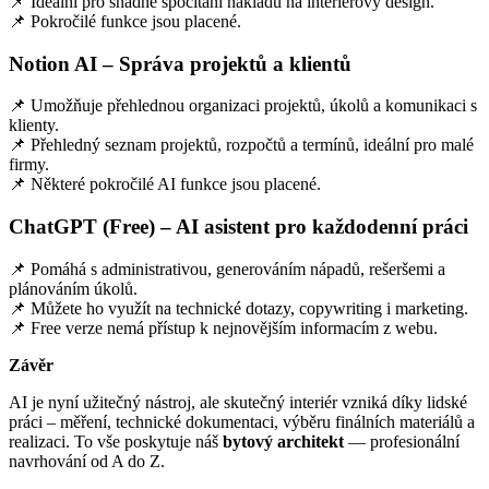
📌 Ideální pro snadné spočítání nákladů na interiérový design.
📌 Pokročilé funkce jsou placené.
Notion AI – Správa projektů a klientů
📌 Umožňuje přehlednou organizaci projektů, úkolů a komunikaci s
klienty.
📌 Přehledný seznam projektů, rozpočtů a termínů, ideální pro malé
firmy.
📌 Některé pokročilé AI funkce jsou placené.
ChatGPT (Free) – AI asistent pro každodenní práci
📌 Pomáhá s administrativou, generováním nápadů, rešeršemi a
plánováním úkolů.
📌 Můžete ho využít na technické dotazy, copywriting i marketing.
📌 Free verze nemá přístup k nejnovějším informacím z webu.
Závěr
AI je nyní užitečný nástroj, ale skutečný interiér vzniká díky lidské
práci – měření, technické dokumentaci, výběru finálních materiálů a
realizaci. To vše poskytuje náš
bytový architekt
— profesionální
navrhování od A do Z.