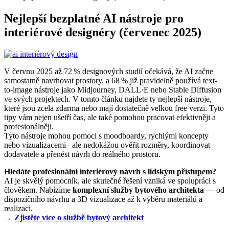
Nejlepší bezplatné AI nástroje pro
interiérové designéry (červenec 2025)
V červnu 2025 až 72 % designových studií očekává, že AI začne
samostatně navrhovat prostory, a 68 % již pravidelně používá text-
to-image nástroje jako Midjourney, DALL·E nebo Stable Diffusion
ve svých projektech. V tomto článku najdete ty nejlepší nástroje,
které jsou zcela zdarma nebo mají dostatečně velkou free verzi. Tyto
tipy vám nejen ušetří čas, ale také pomohou pracovat efektivněji a
profesionálněji.
Tyto nástroje mohou pomoci s moodboardy, rychlými koncepty
nebo vizualizacemi– ale nedokážou ověřit rozměry, koordinovat
dodavatele a přenést návrh do reálného prostoru.
Hledáte profesionální interiérový návrh s lidským přístupem?
AI je skvělý pomocník, ale skutečné řešení vzniká ve spolupráci s
člověkem. Nabízíme
komplexní služby bytového architekta
— od
dispozičního návrhu a 3D vizualizace až k výběru materiálů a
realizaci.
→
Zjistěte více o službě bytový architekt