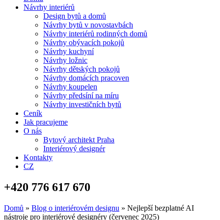
Návrhy interiérů
Design bytů a domů
Návrhy bytů v novostavbách
Návrhy interiérů rodinných domů
Návrhy obývacích pokojů
Návrhy kuchyní
Návrhy ložnic
Návrhy dětských pokojů
Návrhy domácích pracoven
Návrhy koupelen
Návrhy předsíní na míru
Návrhy investičních bytů
Ceník
Jak pracujeme
O nás
Bytový architekt Praha
Interiérový designér
Kontakty
CZ
+420 776 617 670
Domů
»
Blog o interiérovém designu
»
Nejlepší bezplatné AI
nástroje pro interiérové designéry (červenec 2025)