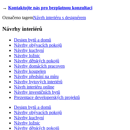
→
Kontaktujte nás pro bezplatnou konzultaci
Označeno tagem
Návrh interiéru s designérem
Návrhy interiérů
Design bytů a domů
Návrhy obývacích pokojů
Návrhy kuchyní
Návrhy ložnic
Návrhy dětských pokojů
Návrhy domácích pracoven
Návrhy koupelen
Návrhy předsíní na míru
Návrhy bytových interiérů
Návrh interiéru online
Návrhy investičních bytů
Prezentace developerských projektů
Design bytů a domů
Návrhy obývacích pokojů
Návrhy kuchyní
Návrhy ložnic
Návrhy dětských pokojů