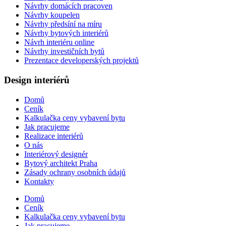
Návrhy domácích pracoven
Návrhy koupelen
Návrhy předsíní na míru
Návrhy bytových interiérů
Návrh interiéru online
Návrhy investičních bytů
Prezentace developerských projektů
Design interiérů
Domů
Ceník
Kalkulačka ceny vybavení bytu
Jak pracujeme
Realizace interiérů
O nás
Interiérový designér
Bytový architekt Praha
Zásady ochrany osobních údajů
Kontakty
Domů
Ceník
Kalkulačka ceny vybavení bytu
Jak pracujeme