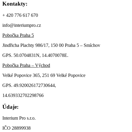
Kontakty:
+ 420 776 617 670
info@interiumpro.cz
Pobočka Praha 5
Jindřicha Plachty 986/17, 150 00 Praha 5 – Smíchov
GPS. 50.0704831N, 14.4070078E.
Pobočka Praha – Východ
Velké Popovice 365, 251 69 Velké Popovice
GPS. 49.920026172730644,
14.639332702298766
Údaje:
Interium Pro s.r.o.
IČO 28899938