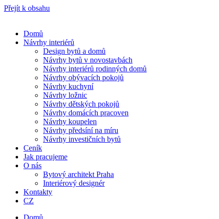
Přejít k obsahu
Domů
Návrhy interiérů
Design bytů a domů
Návrhy bytů v novostavbách
Návrhy interiérů rodinných domů
Návrhy obývacích pokojů
Návrhy kuchyní
Návrhy ložnic
Návrhy dětských pokojů
Návrhy domácích pracoven
Návrhy koupelen
Návrhy předsíní na míru
Návrhy investičních bytů
Ceník
Jak pracujeme
O nás
Bytový architekt Praha
Interiérový designér
Kontakty
CZ
Domů