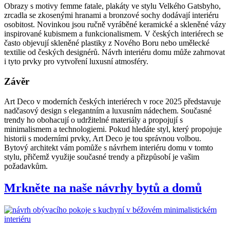
Obrazy s motivy femme fatale, plakáty ve stylu Velkého Gatsbyho,
zrcadla se zkosenými hranami a bronzové sochy dodávají interiéru
osobitost. Novinkou jsou ručně vyráběné keramické a skleněné vázy
inspirované kubismem a funkcionalismem. V českých interiérech se
často objevují skleněné plastiky z Nového Boru nebo umělecké
textilie od českých designérů. Návrh interiéru domu může zahrnovat
i tyto prvky pro vytvoření luxusní atmosféry.
Závěr
Art Deco v moderních českých interiérech v roce 2025 představuje
nadčasový design s elegantním a luxusním nádechem. Současné
trendy ho obohacují o udržitelné materiály a propojují s
minimalismem a technologiemi. Pokud hledáte styl, který propojuje
historii s moderními prvky, Art Deco je tou správnou volbou.
Bytový architekt vám pomůže s návrhem interiéru domu v tomto
stylu, přičemž využije současné trendy a přizpůsobí je vašim
požadavkům.
Mrkněte na naše návrhy bytů a domů