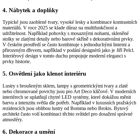
4. Nábytek a doplňky
Typické jsou zaoblené tvary, vysoké lesky a kombinace kontrastních
materiálů. V roce 2025 se klade důraz na multifunkčnost a
udržitelnost. Například pohovky s mosaznými nohami, skleněné
stolky se zlatými detaily nebo barové skříně s dekorativními prvky.
V českém prostředí se často kombinuje s jednoduchými liniemi a
přirozeným dřevem, například v podání designérů jako je Jiří Pelcl.
Interiérový design v tomto duchu propojuje moderní eleganci s
prvky historie.
5. Osvětlení jako klenot interiéru
Lustry s broušeným sklem, lampy s geometrickými tvary a zlaté
nebo chromované povrchy jsou pro Art Deco klíčové. V moderních
interiérech se uplatňují chytré LED systémy, které dokážou měnit
barvu a intenzitu světla dle potřeb. Například v luxusních pražských
rezidencích jsou oblibou lustry od Bomma nebo Brokis. Bytový
architekt často volí kombinaci těchto svítidel pro dosažení správné
atmosféry.
6. Dekorace a umění