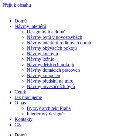
Přejít k obsahu
Domů
Návrhy interiérů
Design bytů a domů
Návrhy bytů v novostavbách
Návrhy interiérů rodinných domů
Návrhy obývacích pokojů
Návrhy kuchyní
Návrhy ložnic
Návrhy dětských pokojů
Návrhy domácích pracoven
Návrhy koupelen
Návrhy předsíní na míru
Návrhy investičních bytů
Ceník
Jak pracujeme
O nás
Bytový architekt Praha
Interiérový designér
Kontakty
CZ
Domů