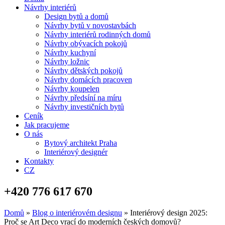
Návrhy interiérů
Design bytů a domů
Návrhy bytů v novostavbách
Návrhy interiérů rodinných domů
Návrhy obývacích pokojů
Návrhy kuchyní
Návrhy ložnic
Návrhy dětských pokojů
Návrhy domácích pracoven
Návrhy koupelen
Návrhy předsíní na míru
Návrhy investičních bytů
Ceník
Jak pracujeme
O nás
Bytový architekt Praha
Interiérový designér
Kontakty
CZ
+420 776 617 670
Domů
»
Blog o interiérovém designu
»
Interiérový design 2025:
Proč se Art Deco vrací do moderních českých domovů?