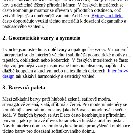
kov a udržitelně těžený přírodní kámen. V českých interiérech se
často kombinuje mramor se dřevem v přírodních odstínech, což
vytváří teplejší a uměřenější variantu Art Deco.
Bytový architekt
často doporučuje využití těchto materiálů k dosažení elegantního a
nadčasového vzhledu.
2. Geometrické vzory a symetrie
Typické jsou ostré linie, oblé tvary a opakující se vzory. V moderní
interpretaci se do interiérů včleňují subtilnější geometrické motivy na
tapetách, obkladech nebo kobercích. V českých interiérech se často
objevují jemnější vzory inspirované funkcionalismem, například v
dlažbě koupelen a kuchyní nebo na textilních dekorech.
Interiérový
design
tak získává harmonický a estetický vzhled.
3. Barevná paleta
Mezi základní barvy patří hluboká zelená, safírově modrá,
smaragdově zelená, zlatá, stříbrná a černá. Pro moderní interiéry se
kombinují s neutrálními odstíny jako béžová, slonovinová a světle
šedá. V českých bytech se Art Deco často kombinuje s přírodními
barvami, jako je tmavé dřevo, karamelová hnědá a odstíny písku.
Návrh interiéru domu v tomto stylu zahrnuje promyšlené kombinace
těchto barev pro dosažení sofistikovaného dojmu.