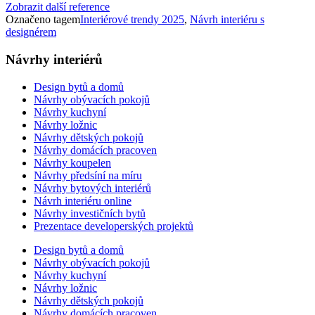
Zobrazit další reference
Označeno tagem
Interiérové trendy 2025
,
Návrh interiéru s
designérem
Návrhy interiérů
Design bytů a domů
Návrhy obývacích pokojů
Návrhy kuchyní
Návrhy ložnic
Návrhy dětských pokojů
Návrhy domácích pracoven
Návrhy koupelen
Návrhy předsíní na míru
Návrhy bytových interiérů
Návrh interiéru online
Návrhy investičních bytů
Prezentace developerských projektů
Design bytů a domů
Návrhy obývacích pokojů
Návrhy kuchyní
Návrhy ložnic
Návrhy dětských pokojů
Návrhy domácích pracoven