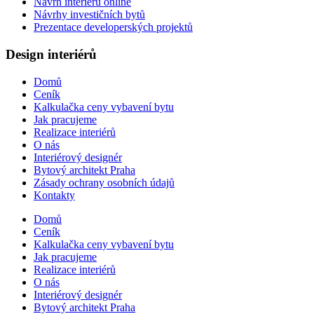
Návrh interiéru online
Návrhy investičních bytů
Prezentace developerských projektů
Design interiérů
Domů
Ceník
Kalkulačka ceny vybavení bytu
Jak pracujeme
Realizace interiérů
O nás
Interiérový designér
Bytový architekt Praha
Zásady ochrany osobních údajů
Kontakty
Domů
Ceník
Kalkulačka ceny vybavení bytu
Jak pracujeme
Realizace interiérů
O nás
Interiérový designér
Bytový architekt Praha