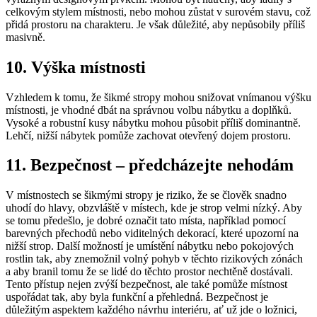
celkovým stylem místnosti, nebo mohou zůstat v surovém stavu, což
přidá prostoru na charakteru. Je však důležité, aby nepůsobily příliš
masivně.
10. Výška místnosti
Vzhledem k tomu, že šikmé stropy mohou snižovat vnímanou výšku
místnosti, je vhodné dbát na správnou volbu nábytku a doplňků.
Vysoké a robustní kusy nábytku mohou působit příliš dominantně.
Lehčí, nižší nábytek pomůže zachovat otevřený dojem prostoru.
11. Bezpečnost – předcházejte nehodám
V místnostech se šikmými stropy je riziko, že se člověk snadno
uhodí do hlavy, obzvláště v místech, kde je strop velmi nízký. Aby
se tomu předešlo, je dobré označit tato místa, například pomocí
barevných přechodů nebo viditelných dekorací, které upozorní na
nižší strop. Další možností je umístění nábytku nebo pokojových
rostlin tak, aby znemožnil volný pohyb v těchto rizikových zónách
a aby branil tomu že se lidé do těchto prostor nechtěně dostávali.
Tento přístup nejen zvýší bezpečnost, ale také pomůže místnost
uspořádat tak, aby byla funkční a přehledná. Bezpečnost je
důležitým aspektem každého návrhu interiéru, ať už jde o ložnici,