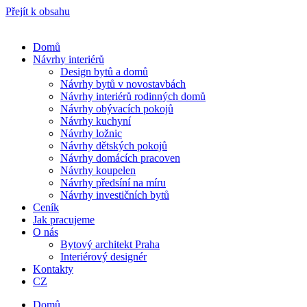
Přejít k obsahu
Domů
Návrhy interiérů
Design bytů a domů
Návrhy bytů v novostavbách
Návrhy interiérů rodinných domů
Návrhy obývacích pokojů
Návrhy kuchyní
Návrhy ložnic
Návrhy dětských pokojů
Návrhy domácích pracoven
Návrhy koupelen
Návrhy předsíní na míru
Návrhy investičních bytů
Ceník
Jak pracujeme
O nás
Bytový architekt Praha
Interiérový designér
Kontakty
CZ
Domů