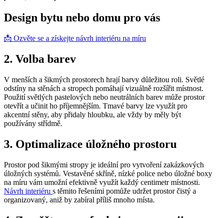
Design bytu nebo domu pro vás
📩 Ozvěte se a získejte návrh interiéru na míru
2. Volba barev
V menších a šikmých prostorech hrají barvy důležitou roli. Světlé
odstíny na stěnách a stropech pomáhají vizuálně rozšířit místnost.
Použití světlých pastelových nebo neutrálních barev může prostor
otevřít a učinit ho příjemnějším. Tmavé barvy lze využít pro
akcentní stěny, aby přidaly hloubku, ale vždy by měly být
používány střídmě.
3. Optimalizace úložného prostoru
Prostor pod šikmými stropy je ideální pro vytvoření zakázkových
úložných systémů. Vestavěné skříně, nízké police nebo úložné boxy
na míru vám umožní efektivně využít každý centimetr místnosti.
Návrh interiéru
s těmito řešeními pomůže udržet prostor čistý a
organizovaný, aniž by zabíral příliš mnoho místa.