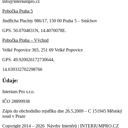
info@interiumpro.cz
Pobočka Praha 5
Jindřicha Plachty 986/17, 150 00 Praha 5 – Smíchov
GPS. 50.0704831N, 14.4070078E.
Pobočka Praha – Východ
Velké Popovice 365, 251 69 Velké Popovice
GPS. 49.920026172730644,
14.639332702298766
Údaje:
Interium Pro s.r.o.
IČO 28899938
Zápis do obchodního rejstříku dne 26.5.2009 – C 151945 Městský
soud v Praze
Copyright 2014 – 2026 Návrhy Interiérů | INTERIUMPRO.CZ