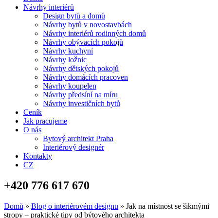
Návrhy interiérů
Design bytů a domů
Návrhy bytů v novostavbách
Návrhy interiérů rodinných domů
Návrhy obývacích pokojů
Návrhy kuchyní
Návrhy ložnic
Návrhy dětských pokojů
Návrhy domácích pracoven
Návrhy koupelen
Návrhy předsíní na míru
Návrhy investičních bytů
Ceník
Jak pracujeme
O nás
Bytový architekt Praha
Interiérový designér
Kontakty
CZ
+420 776 617 670
Domů
»
Blog o interiérovém designu
»
Jak na místnost se šikmými
stropy – praktické tipy od býtového architekta