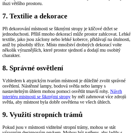
iluzi většího prostoru.
7. Textilie a dekorace
Při dekorování místnosti se šikmými stropy je klíčové držet se
jednoduchosti. Příliš mnoho dekorací může prostor zahlcovat. Lehké
textilie, jako jsou záclony nebo lehké koberce, přidávají na útulnosti,
aniž by působily těžce. Místo množství drobných dekorací volte
několik výraznějších, které prostor sjednotí a dodají mu osobitý
charakter.
8. Správné osvětlení
Vzhledem k atypickým tvarům místnosti je důležité zvolit správné
osvětlení. Nástěnné lampy, bodová světla nebo lampy s
nastavitelným úhlem mohou pomoci osvětlit tmavší rohy.
Návrh
interiéru mistnosti se šikmými stropy
by měl zahrnovat více zdrojů
světla, aby místnost byla dobře osvětlena ve všech úhlech.
9. Využití stropních trámů
Pokud jsou v místnosti viditelné stropní trámy, mohou se stát
výrazným designovým prvkem. Mohou být natřeny, aby ladily s