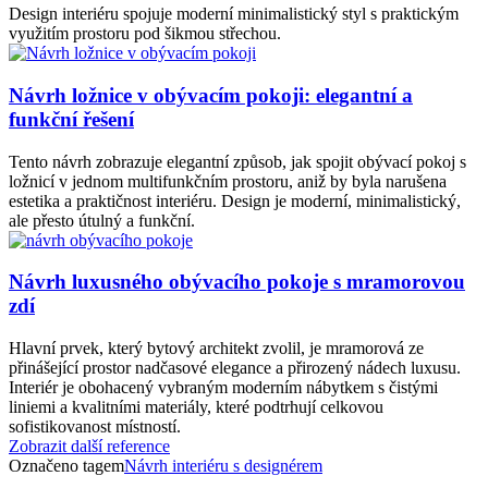
Design interiéru spojuje moderní minimalistický styl s praktickým
využitím prostoru pod šikmou střechou.
Návrh ložnice v obývacím pokoji: elegantní a
funkční řešení
Tento návrh zobrazuje elegantní způsob, jak spojit obývací pokoj s
ložnicí v jednom multifunkčním prostoru, aniž by byla narušena
estetika a praktičnost interiéru. Design je moderní, minimalistický,
ale přesto útulný a funkční.
Návrh luxusného obývacího pokoje s mramorovou
zdí
Hlavní prvek, který bytový architekt zvolil, je mramorová ze
přinášející prostor nadčasové elegance a přirozený nádech luxusu.
Interiér je obohacený vybraným moderním nábytkem s čistými
liniemi a kvalitními materiály, které podtrhují celkovou
sofistikovanost místností.
Zobrazit další reference
Označeno tagem
Návrh interiéru s designérem