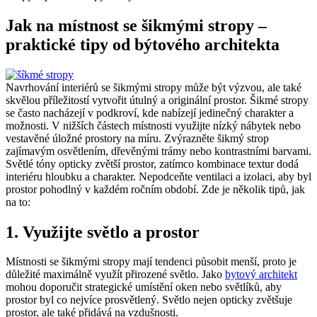
Jak na místnost se šikmými stropy –
praktické tipy od býtového architekta
Navrhování interiérů se šikmými stropy může být výzvou, ale také
skvělou příležitostí vytvořit útulný a originální prostor. Šikmé stropy
se často nacházejí v podkroví, kde nabízejí jedinečný charakter a
možnosti. V nižších částech místnosti využijte nízký nábytek nebo
vestavěné úložné prostory na míru. Zvýrazněte šikmý strop
zajímavým osvětlením, dřevěnými trámy nebo kontrastními barvami.
Světlé tóny opticky zvětší prostor, zatímco kombinace textur dodá
interiéru hloubku a charakter. Nepodceňte ventilaci a izolaci, aby byl
prostor pohodlný v každém ročním období. Zde je několik tipů, jak
na to:
1. Využijte světlo a prostor
Místnosti se šikmými stropy mají tendenci působit menší, proto je
důležité maximálně využít přirozené světlo. Jako
bytový architekt
mohou doporučit strategické umístění oken nebo světlíků, aby
prostor byl co nejvíce prosvětlený. Světlo nejen opticky zvětšuje
prostor, ale také přidává na vzdušnosti.