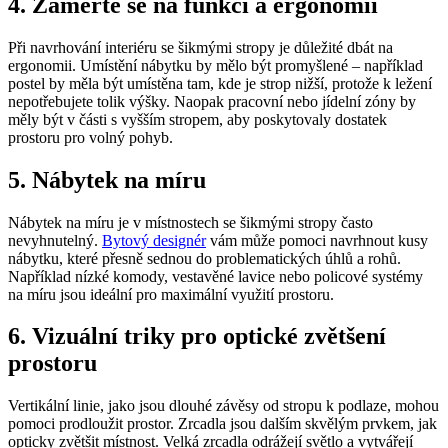
4. Zaměřte se na funkci a ergonomii
Při navrhování interiéru se šikmými stropy je důležité dbát na
ergonomii. Umístění nábytku by mělo být promyšlené – například
postel by měla být umístěna tam, kde je strop nižší, protože k ležení
nepotřebujete tolik výšky. Naopak pracovní nebo jídelní zóny by
měly být v části s vyšším stropem, aby poskytovaly dostatek
prostoru pro volný pohyb.
5. Nábytek na míru
Nábytek na míru je v místnostech se šikmými stropy často
nevyhnutelný.
Bytový designér
vám může pomoci navrhnout kusy
nábytku, které přesně sednou do problematických úhlů a rohů.
Například nízké komody, vestavěné lavice nebo policové systémy
na míru jsou ideální pro maximální využití prostoru.
6. Vizuální triky pro optické zvětšení
prostoru
Vertikální linie, jako jsou dlouhé závěsy od stropu k podlaze, mohou
pomoci prodloužit prostor. Zrcadla jsou dalším skvělým prvkem, jak
opticky zvětšit místnost. Velká zrcadla odrážejí světlo a vytvářejí