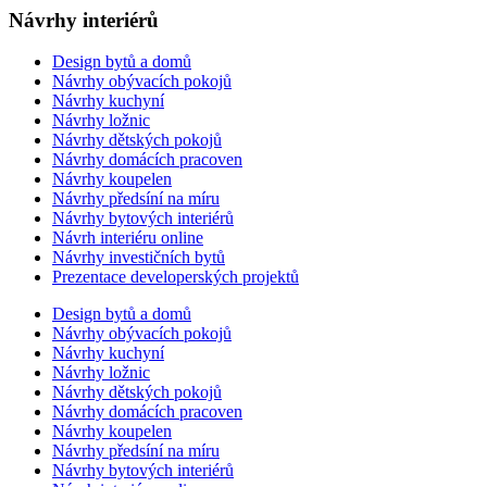
Návrhy interiérů
Design bytů a domů
Návrhy obývacích pokojů
Návrhy kuchyní
Návrhy ložnic
Návrhy dětských pokojů
Návrhy domácích pracoven
Návrhy koupelen
Návrhy předsíní na míru
Návrhy bytových interiérů
Návrh interiéru online
Návrhy investičních bytů
Prezentace developerských projektů
Design bytů a domů
Návrhy obývacích pokojů
Návrhy kuchyní
Návrhy ložnic
Návrhy dětských pokojů
Návrhy domácích pracoven
Návrhy koupelen
Návrhy předsíní na míru
Návrhy bytových interiérů