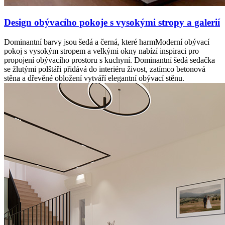
Design obývacího pokoje s vysokými stropy a galerií
Dominantní barvy jsou šedá a černá, které harmModerní obývací
pokoj s vysokým stropem a velkými okny nabízí inspiraci pro
propojení obývacího prostoru s kuchyní. Dominantní šedá sedačka
se žlutými polštáři přidává do interiéru živost, zatímco betonová
stěna a dřevěné obložení vytváří elegantní obývací stěnu.