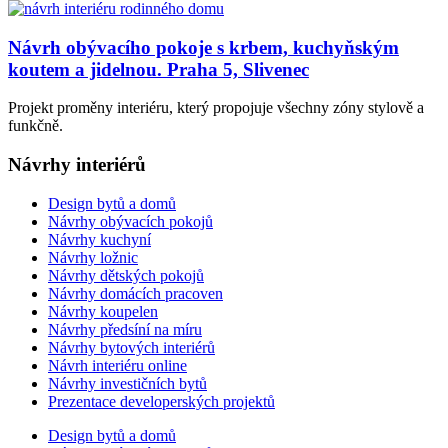
Návrh obývacího pokoje s krbem, kuchyňským
koutem a jidelnou. Praha 5, Slivenec
Projekt proměny interiéru, který propojuje všechny zóny stylově a
funkčně.
Návrhy interiérů
Design bytů a domů
Návrhy obývacích pokojů
Návrhy kuchyní
Návrhy ložnic
Návrhy dětských pokojů
Návrhy domácích pracoven
Návrhy koupelen
Návrhy předsíní na míru
Návrhy bytových interiérů
Návrh interiéru online
Návrhy investičních bytů
Prezentace developerských projektů
Design bytů a domů