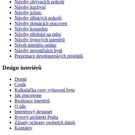
Návrhy obývacích pokojů
Návrhy kuchyní
Návrhy ložnic
Návrhy dětských pokojů
Návrhy domácích pracoven
Návrhy koupelen
Návrhy předsíní na míru
Návrhy bytových interiérů
Návrh interiéru online
Návrhy investičních bytů
Prezentace developerských projektů
Design interiérů
Domů
Ceník
Kalkulačka ceny vybavení bytu
Jak pracujeme
Realizace interiérů
O nás
Interiérový designér
Bytový architekt Praha
Zásady ochrany osobních údajů
Kontakty