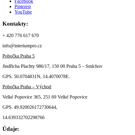
Facebook
Pinterest
YouTube
Kontakty:
+ 420 776 617 670
info@interiumpro.cz
Pobočka Praha 5
Jindřicha Plachty 986/17, 150 00 Praha 5 – Smíchov
GPS. 50.0704831N, 14.4070078E.
Pobočka Praha – Východ
Velké Popovice 365, 251 69 Velké Popovice
GPS. 49.920026172730644,
14.639332702298766
Údaje: