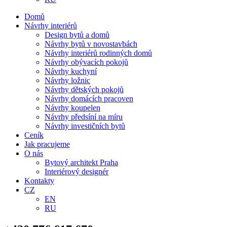
Domů
Návrhy interiérů
Design bytů a domů
Návrhy bytů v novostavbách
Návrhy interiérů rodinných domů
Návrhy obývacích pokojů
Návrhy kuchyní
Návrhy ložnic
Návrhy dětských pokojů
Návrhy domácích pracoven
Návrhy koupelen
Návrhy předsíní na míru
Návrhy investičních bytů
Ceník
Jak pracujeme
O nás
Bytový architekt Praha
Interiérový designér
Kontakty
CZ
EN
RU