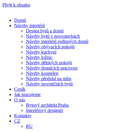
Přejít k obsahu
Domů
Návrhy interiérů
Design bytů a domů
Návrhy bytů v novostavbách
Návrhy interiérů rodinných domů
Návrhy obývacích pokojů
Návrhy kuchyní
Návrhy ložnic
Návrhy dětských pokojů
Návrhy domácích pracoven
Návrhy koupelen
Návrhy předsíní na míru
Návrhy investičních bytů
Ceník
Jak pracujeme
O nás
Bytový architekt Praha
Interiérový designér
Kontakty
CZ
RU