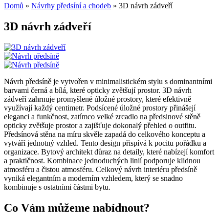
Domů
»
Návrhy předsíní a chodeb
»
3D návrh zádveří
3D návrh zádveří
Návrh předsíně je vytvořen v minimalistickém stylu s dominantními
barvami černá a bílá, které opticky zvětšují prostor. 3D návrh
zádveří zahrnuje promyšlené úložné prostory, které efektivně
využívají každý centimetr. Podsícené úložné prostory přinášejí
eleganci a funkčnost, zatímco velké zrcadlo na předsinové stěně
opticky zvětšuje prostor a zajišťuje dokonalý přehled o outfitu.
Předsínová stěna na míru skvěle zapadá do celkového konceptu a
vytváří jednotný vzhled. Tento design přispívá k pocitu pořádku a
organizace. Bytový architekt důraz na detaily, které nabízejí komfort
a praktičnost. Kombinace jednoduchých linií podporuje klidnou
atmosféru a čistou atmosféru. Celkový návrh interiéru předsíně
vyniká elegantním a moderním vzhledem, který se snadno
kombinuje s ostatními částmi bytu.
Co Vám můžeme nabídnout?