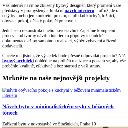
Váš interiér navrhne zkušený bytový designér, který promění vaše
představy v promyšlený a funkční
návrh interiéru
– ať už jde o
celý byt, nebo jen konkrétní prostor, například kuchyň, ložnici,
obývací pokoj, dětský pokoj či pracovnu.
Jedná se o rekonstrukci nebo novostavbu? Zajistíme kompletní
proces – od tvorby návrhu interiéru a přípravy technické
dokumentace až po samotnou realizaci, výběr vybavení a řízení
dodavatelů.
Chcete mít jistotu, že výsledek bude přesně odpovídat projektu? Náš
bytový architekt
dohlédne na průběh realizace a postará se, aby vše
proběhlo kvalitně, efektivně a bez starostí z vaší strany.
Mrkněte na naše nejnovější projekty
Návrh bytu v minimalistickém stylu v béžových
tónech
Zařízení bytu v novostavbě ve Strašnicích, Praha 10