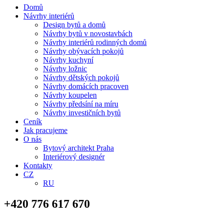
Domů
Návrhy interiérů
Design bytů a domů
Návrhy bytů v novostavbách
Návrhy interiérů rodinných domů
Návrhy obývacích pokojů
Návrhy kuchyní
Návrhy ložnic
Návrhy dětských pokojů
Návrhy domácích pracoven
Návrhy koupelen
Návrhy předsíní na míru
Návrhy investičních bytů
Ceník
Jak pracujeme
O nás
Bytový architekt Praha
Interiérový designér
Kontakty
CZ
RU
+420 776 617 670