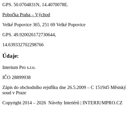
GPS. 50.0704831N, 14.4070078E.
Pobočka Praha – Východ
Velké Popovice 365, 251 69 Velké Popovice
GPS. 49.920026172730644,
14.639332702298766
Údaje:
Interium Pro s.r.o.
IČO 28899938
Zápis do obchodního rejstříku dne 26.5.2009 – C 151945 Městský
soud v Praze
Copyright 2014 – 2026 Návrhy Interiérů | INTERIUMPRO.CZ