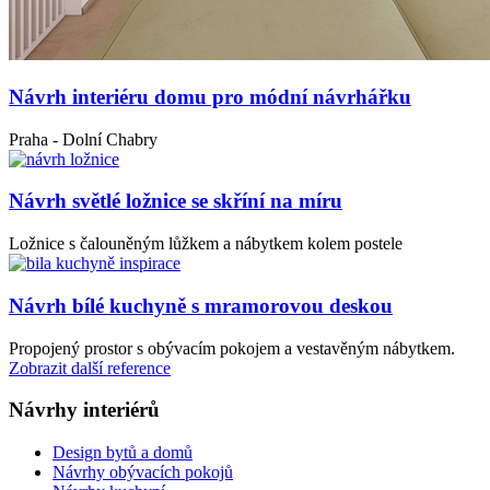
Návrh interiéru domu pro módní návrhářku
Praha - Dolní Chabry
Návrh světlé ložnice se skříní na míru
Ložnice s čalouněným lůžkem a nábytkem kolem postele
Návrh bílé kuchyně s mramorovou deskou
Propojený prostor s obývacím pokojem a vestavěným nábytkem.
Zobrazit další reference
Návrhy interiérů
Design bytů a domů
Návrhy obývacích pokojů