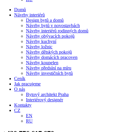
Domů
Návrhy interiérů
Design bytů a domů
Návrhy bytů v novostavbách
Návrhy interiérů rodinných domů
Návrhy obývacích pokojů
Návrhy kuchyní
Návrhy ložnic
Návrhy dětských pokojů
Návrhy domácích pracoven
Návrhy koupelen
Návrhy předsíní na míru
Návrhy investičních bytů
Ceník
Jak pracujeme
O nás
Bytový architekt Praha
Interiérový designér
Kontakty
CZ
EN
RU