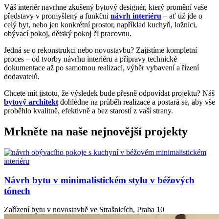
Váš interiér navrhne zkušený bytový designér, který promění vaše
představy v promyšlený a funkční
návrh interiéru
– ať už jde o
celý byt, nebo jen konkrétní prostor, například kuchyň, ložnici,
obývací pokoj, dětský pokoj či pracovnu.
Jedná se o rekonstrukci nebo novostavbu? Zajistíme kompletní
proces – od tvorby návrhu interiéru a přípravy technické
dokumentace až po samotnou realizaci, výběr vybavení a řízení
dodavatelů.
Chcete mít jistotu, že výsledek bude přesně odpovídat projektu? Náš
bytový architekt
dohlédne na průběh realizace a postará se, aby vše
proběhlo kvalitně, efektivně a bez starostí z vaší strany.
Mrkněte na naše nejnovější projekty
Návrh bytu v minimalistickém stylu v béžových
tónech
Zařízení bytu v novostavbě ve Strašnicích, Praha 10