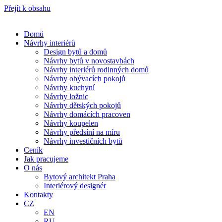
Přejít k obsahu
Domů
Návrhy interiérů
Design bytů a domů
Návrhy bytů v novostavbách
Návrhy interiérů rodinných domů
Návrhy obývacích pokojů
Návrhy kuchyní
Návrhy ložnic
Návrhy dětských pokojů
Návrhy domácích pracoven
Návrhy koupelen
Návrhy předsíní na míru
Návrhy investičních bytů
Ceník
Jak pracujeme
O nás
Bytový architekt Praha
Interiérový designér
Kontakty
CZ
EN
RU