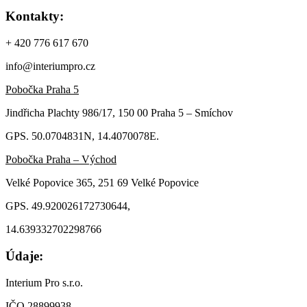
Kontakty:
+ 420 776 617 670
info@interiumpro.cz
Pobočka Praha 5
Jindřicha Plachty 986/17, 150 00 Praha 5 – Smíchov
GPS. 50.0704831N, 14.4070078E.
Pobočka Praha – Východ
Velké Popovice 365, 251 69 Velké Popovice
GPS. 49.920026172730644,
14.639332702298766
Údaje:
Interium Pro s.r.o.
IČO 28899938