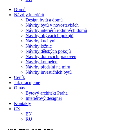
Domů
Návrhy interiérů
Design bytů a domů
Návrhy bytů v novostavbách
Návrhy interiérů rodinných domů
Návrhy obývacích pokojů
Návrhy kuchyní
Návrhy ložnic
Návrhy dětských pokojů
Návrhy domácích pracoven
Návrhy koupelen
Návrhy předsíní na míru
Návrhy investičních bytů
Ceník
Jak pracujeme
O nás
Bytový architekt Praha
Interiérový designér
Kontakty
CZ
EN
RU