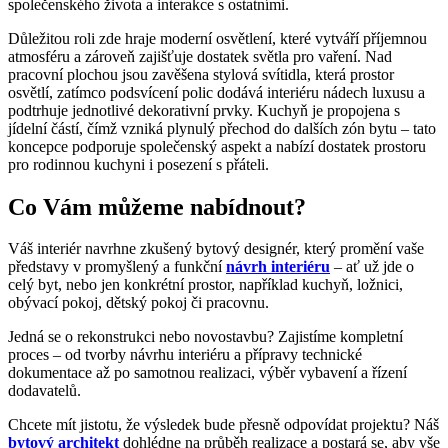
společenského života a interakce s ostatními.
Důležitou roli zde hraje moderní osvětlení, které vytváří příjemnou
atmosféru a zároveň zajišťuje dostatek světla pro vaření. Nad
pracovní plochou jsou zavěšena stylová svítidla, která prostor
osvětlí, zatímco podsvícení polic dodává interiéru nádech luxusu a
podtrhuje jednotlivé dekorativní prvky. Kuchyň je propojena s
jídelní částí, čímž vzniká plynulý přechod do dalších zón bytu – tato
koncepce podporuje společenský aspekt a nabízí dostatek prostoru
pro rodinnou kuchyni i posezení s přáteli.
Co Vám můžeme nabídnout?
Váš interiér navrhne zkušený bytový designér, který promění vaše
představy v promyšlený a funkční
návrh interiéru
– ať už jde o
celý byt, nebo jen konkrétní prostor, například kuchyň, ložnici,
obývací pokoj, dětský pokoj či pracovnu.
Jedná se o rekonstrukci nebo novostavbu? Zajistíme kompletní
proces – od tvorby návrhu interiéru a přípravy technické
dokumentace až po samotnou realizaci, výběr vybavení a řízení
dodavatelů.
Chcete mít jistotu, že výsledek bude přesně odpovídat projektu? Náš
bytový architekt
dohlédne na průběh realizace a postará se, aby vše