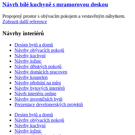
Návrh bílé kuchyně s mramorovou deskou
Propojený prostor s obývacím pokojem a vestavěným nábytkem.
Zobrazit další reference
Návrhy interiérů
Design bytů a domů
Návrhy obývacích pokojů
Návrhy kuchyní
Návrhy ložnic
Návrhy dětských pokojů
Návrhy domácích pracoven
Návrhy koupelen
Návrhy předsíní na míru
Návrhy bytových interiérů
Návrh interiéru online
Návrhy investičních bytů
Prezentace developerských projektů
Design bytů a domů
Návrhy obývacích pokojů
Návrhy kuchyní
Návrhy ložnic