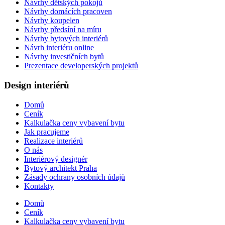
Návrhy dětských pokojů
Návrhy domácích pracoven
Návrhy koupelen
Návrhy předsíní na míru
Návrhy bytových interiérů
Návrh interiéru online
Návrhy investičních bytů
Prezentace developerských projektů
Design interiérů
Domů
Ceník
Kalkulačka ceny vybavení bytu
Jak pracujeme
Realizace interiérů
O nás
Interiérový designér
Bytový architekt Praha
Zásady ochrany osobních údajů
Kontakty
Domů
Ceník
Kalkulačka ceny vybavení bytu