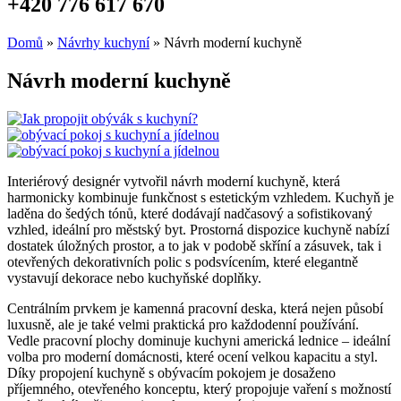
+420 776 617 670
Domů
»
Návrhy kuchyní
»
Návrh moderní kuchyně
Návrh moderní kuchyně
Interiérový designér vytvořil návrh moderní kuchyně, která
harmonicky kombinuje funkčnost s estetickým vzhledem. Kuchyň je
laděna do šedých tónů, které dodávají nadčasový a sofistikovaný
vzhled, ideální pro městský byt. Prostorná dispozice kuchyně nabízí
dostatek úložných prostor, a to jak v podobě skříní a zásuvek, tak i
otevřených dekorativních polic s podsvícením, které elegantně
vystavují dekorace nebo kuchyňské doplňky.
Centrálním prvkem je kamenná pracovní deska, která nejen působí
luxusně, ale je také velmi praktická pro každodenní používání.
Vedle pracovní plochy dominuje kuchyni americká lednice – ideální
volba pro moderní domácnosti, které ocení velkou kapacitu a styl.
Díky propojení kuchyně s obývacím pokojem je dosaženo
příjemného, ​​otevřeného konceptu, který propojuje vaření s možností