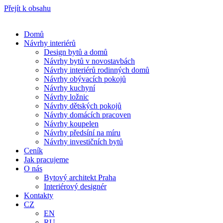
Přejít k obsahu
Domů
Návrhy interiérů
Design bytů a domů
Návrhy bytů v novostavbách
Návrhy interiérů rodinných domů
Návrhy obývacích pokojů
Návrhy kuchyní
Návrhy ložnic
Návrhy dětských pokojů
Návrhy domácích pracoven
Návrhy koupelen
Návrhy předsíní na míru
Návrhy investičních bytů
Ceník
Jak pracujeme
O nás
Bytový architekt Praha
Interiérový designér
Kontakty
CZ
EN
RU