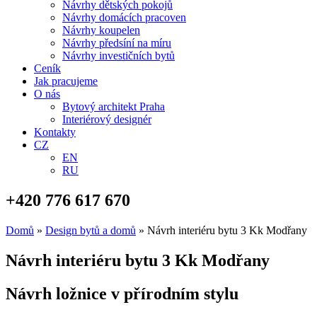
Návrhy dětských pokojů
Návrhy domácích pracoven
Návrhy koupelen
Návrhy předsíní na míru
Návrhy investičních bytů
Ceník
Jak pracujeme
O nás
Bytový architekt Praha
Interiérový designér
Kontakty
CZ
EN
RU
+420 776 617 670
Domů
»
Design bytů a domů
»
Návrh interiéru bytu 3 Kk Modřany
Návrh interiéru bytu 3 Kk Modřany
Návrh ložnice v přírodním stylu