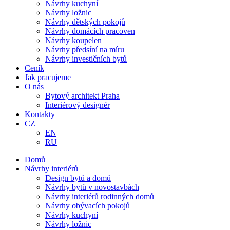
Návrhy kuchyní
Návrhy ložnic
Návrhy dětských pokojů
Návrhy domácích pracoven
Návrhy koupelen
Návrhy předsíní na míru
Návrhy investičních bytů
Ceník
Jak pracujeme
O nás
Bytový architekt Praha
Interiérový designér
Kontakty
CZ
EN
RU
Domů
Návrhy interiérů
Design bytů a domů
Návrhy bytů v novostavbách
Návrhy interiérů rodinných domů
Návrhy obývacích pokojů
Návrhy kuchyní
Návrhy ložnic