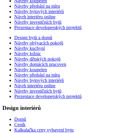
Návrhy koupelen
Návrhy předsíní na míru
Návrhy bytových interiérů
Návrh interiéru online
Návrhy investičních bytů
Prezentace developerských projektů
Design bytů a domů
Návrhy obývacích pokojů
Návrhy kuchyní
Návrhy ložnic
Návrhy dětských pokojů
Návrhy domácích pracoven
Návrhy koupelen
Návrhy předsíní na míru
Návrhy bytových interiérů
Návrh interiéru online
Návrhy investičních bytů
Prezentace developerských projektů
Design interiérů
Domů
Ceník
Kalkulačka ceny vybavení bytu