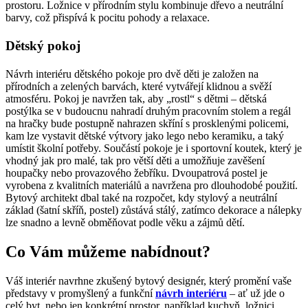
prostoru. Ložnice v přírodním stylu kombinuje dřevo a neutrální
barvy, což přispívá k pocitu pohody a relaxace.
Dětský pokoj
Návrh interiéru dětského pokoje pro dvě děti je založen na
přírodních a zelených barvách, které vytvářejí klidnou a svěží
atmosféru. Pokoj je navržen tak, aby „rostl“ s dětmi – dětská
postýlka se v budoucnu nahradí druhým pracovním stolem a regál
na hračky bude postupně nahrazen skříní s prosklenými policemi,
kam lze vystavit dětské výtvory jako lego nebo keramiku, a taký
umístit školní potřeby. Součástí pokoje je i sportovní koutek, který je
vhodný jak pro malé, tak pro větší děti a umožňuje zavěšení
houpačky nebo provazového žebříku. Dvoupatrová postel je
vyrobena z kvalitních materiálů a navržena pro dlouhodobé použití.
Bytový architekt dbal také na rozpočet, kdy stylový a neutrální
základ (šatní skříň, postel) zůstává stálý, zatímco dekorace a nálepky
lze snadno a levně obměňovat podle věku a zájmů dětí.
Co Vám můžeme nabídnout?
Váš interiér navrhne zkušený bytový designér, který promění vaše
představy v promyšlený a funkční
návrh interiéru
– ať už jde o
celý byt, nebo jen konkrétní prostor, například kuchyň, ložnici,