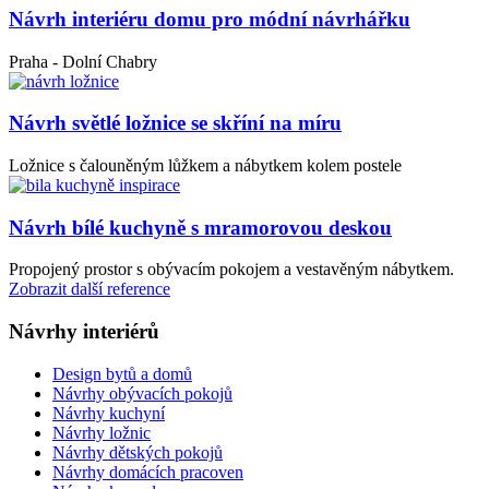
Návrh interiéru domu pro módní návrhářku
Praha - Dolní Chabry
Návrh světlé ložnice se skříní na míru
Ložnice s čalouněným lůžkem a nábytkem kolem postele
Návrh bílé kuchyně s mramorovou deskou
Propojený prostor s obývacím pokojem a vestavěným nábytkem.
Zobrazit další reference
Návrhy interiérů
Design bytů a domů
Návrhy obývacích pokojů
Návrhy kuchyní
Návrhy ložnic
Návrhy dětských pokojů
Návrhy domácích pracoven