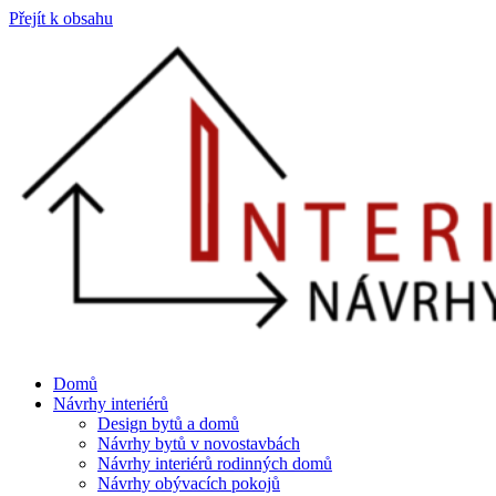
Přejít k obsahu
Domů
Návrhy interiérů
Design bytů a domů
Návrhy bytů v novostavbách
Návrhy interiérů rodinných domů
Návrhy obývacích pokojů