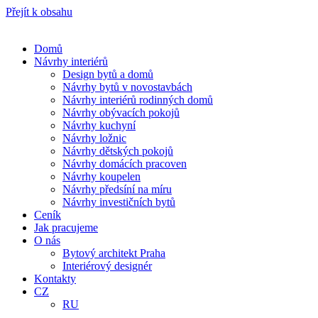
Přejít k obsahu
Domů
Návrhy interiérů
Design bytů a domů
Návrhy bytů v novostavbách
Návrhy interiérů rodinných domů
Návrhy obývacích pokojů
Návrhy kuchyní
Návrhy ložnic
Návrhy dětských pokojů
Návrhy domácích pracoven
Návrhy koupelen
Návrhy předsíní na míru
Návrhy investičních bytů
Ceník
Jak pracujeme
O nás
Bytový architekt Praha
Interiérový designér
Kontakty
CZ
RU