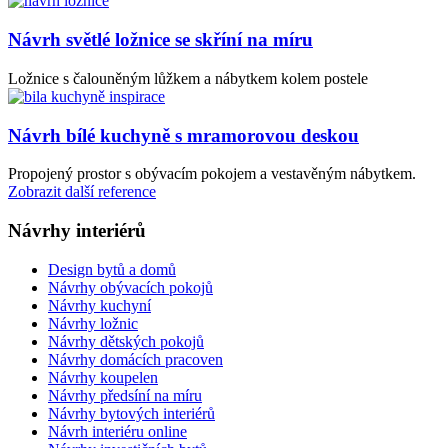
Návrh světlé ložnice se skříní na míru
Ložnice s čalouněným lůžkem a nábytkem kolem postele
Návrh bílé kuchyně s mramorovou deskou
Propojený prostor s obývacím pokojem a vestavěným nábytkem.
Zobrazit další reference
Návrhy interiérů
Design bytů a domů
Návrhy obývacích pokojů
Návrhy kuchyní
Návrhy ložnic
Návrhy dětských pokojů
Návrhy domácích pracoven
Návrhy koupelen
Návrhy předsíní na míru
Návrhy bytových interiérů
Návrh interiéru online