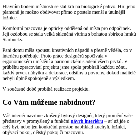
Hlavním bodem místnosti se stal krb na biologické palivo. Hru jeho
plamenů je možno obdivovat přímo z postele menší a útulnější
ložnice.
Komfortní pracovna je opticky oddělená od místa pro odpočinek.
Její ozdobou se stala velká skleněná vitrína s bohatou sbírkou hrnků
Starbucks.
Paní domu měla spoustu kreativních nápadů a přesně věděla, co v
interiéru potřebuje. Proto práce designérů spočívala v
ergonomickém umístění a harmonickém sladění všech prvků. V
průběhu zpracování projektu jsme spolu probírali každou zónu,
každý prvek nábytku a dekorace, odstíny a povrchy, dokud majitelé
nebyli úplně spokojeně s výsledkem.
V současné době probíhá realizace projektu.
Co Vám můžeme nabídnout?
Váš interiér navrhne zkušený bytový designér, který promění vaše
představy v promyšlený a funkční
návrh interiéru
– ať už jde o
celý byt, nebo jen konkrétní prostor, například kuchyň, ložnici,
obývací pokoj, dětský pokoj či pracovnu.