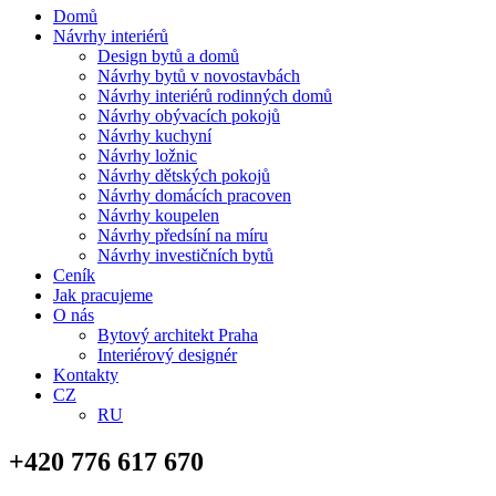
Domů
Návrhy interiérů
Design bytů a domů
Návrhy bytů v novostavbách
Návrhy interiérů rodinných domů
Návrhy obývacích pokojů
Návrhy kuchyní
Návrhy ložnic
Návrhy dětských pokojů
Návrhy domácích pracoven
Návrhy koupelen
Návrhy předsíní na míru
Návrhy investičních bytů
Ceník
Jak pracujeme
O nás
Bytový architekt Praha
Interiérový designér
Kontakty
CZ
RU
+420 776 617 670