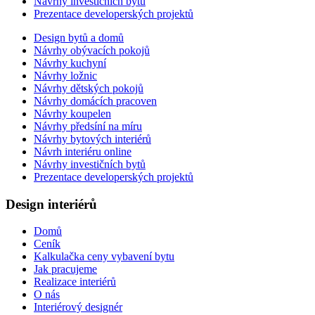
Návrhy investičních bytů
Prezentace developerských projektů
Design bytů a domů
Návrhy obývacích pokojů
Návrhy kuchyní
Návrhy ložnic
Návrhy dětských pokojů
Návrhy domácích pracoven
Návrhy koupelen
Návrhy předsíní na míru
Návrhy bytových interiérů
Návrh interiéru online
Návrhy investičních bytů
Prezentace developerských projektů
Design interiérů
Domů
Ceník
Kalkulačka ceny vybavení bytu
Jak pracujeme
Realizace interiérů
O nás
Interiérový designér