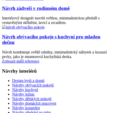
Návrh zádveří v rodinném domě
Interiérový designér navrhl světlou, minimalistickou předsíň s
vestavěnými skříněmi, lavicí a zrcadlem.
Návrh obývacího pokoje s kuchyni pro mladou
slečnu
Návrh kombinuje světlé odstíny, minimalistický nábytek a luxusní
prvky, jako je mramorová kuchyňská deska.
Zobrazit další reference
Návrhy interiérů
Design bytů a domů
Návrhy obývacích pokojů
Návrhy kuchyní
Návrhy ložnic
Návrhy dětských pokojů
Návrhy domácích pracoven
Návrhy koupelen
Návrhy předsíní na míru