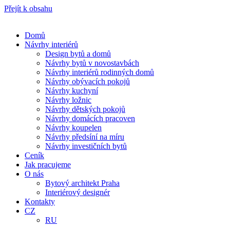
Přejít k obsahu
Domů
Návrhy interiérů
Design bytů a domů
Návrhy bytů v novostavbách
Návrhy interiérů rodinných domů
Návrhy obývacích pokojů
Návrhy kuchyní
Návrhy ložnic
Návrhy dětských pokojů
Návrhy domácích pracoven
Návrhy koupelen
Návrhy předsíní na míru
Návrhy investičních bytů
Ceník
Jak pracujeme
O nás
Bytový architekt Praha
Interiérový designér
Kontakty
CZ
RU