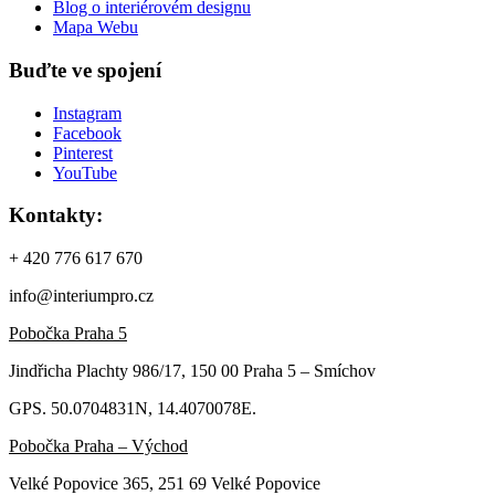
Blog o interiérovém designu
Mapa Webu
Buďte ve spojení
Instagram
Facebook
Pinterest
YouTube
Kontakty:
+ 420 776 617 670
info@interiumpro.cz
Pobočka Praha 5
Jindřicha Plachty 986/17, 150 00 Praha 5 – Smíchov
GPS. 50.0704831N, 14.4070078E.
Pobočka Praha – Východ
Velké Popovice 365, 251 69 Velké Popovice