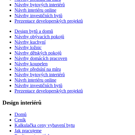
Návrhy bytových interiérů
Návrh interiéru online
Návrhy investičních bytů
Prezentace developerských projektů
Design bytů a domů
Návrhy obývacích pokojů
Návrhy kuchyní
Návrhy ložnic
Návrhy dětských pokojů
Návrhy domácích pracoven
Návrhy koupelen
Návrhy předsíní na míru
Návrhy bytových interiérů
Návrh interiéru online
Návrhy investičních bytů
Prezentace developerských projektů
Design interiérů
Domů
Ceník
Kalkulačka ceny vybavení bytu
Jak pracujeme