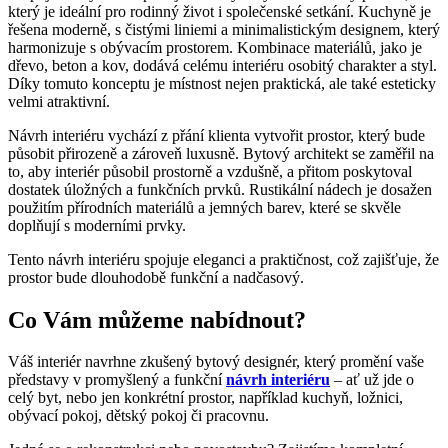
který je ideální pro rodinný život i společenské setkání. Kuchyně je
řešena moderně, s čistými liniemi a minimalistickým designem, který
harmonizuje s obývacím prostorem. Kombinace materiálů, jako je
dřevo, beton a kov, dodává celému interiéru osobitý charakter a styl.
Díky tomuto konceptu je místnost nejen praktická, ale také esteticky
velmi atraktivní.
Návrh interiéru vychází z přání klienta vytvořit prostor, který bude
působit přirozeně a zároveň luxusně. Bytový architekt se zaměřil na
to, aby interiér působil prostorně a vzdušně, a přitom poskytoval
dostatek úložných a funkčních prvků. Rustikální nádech je dosažen
použitím přírodních materiálů a jemných barev, které se skvěle
doplňují s moderními prvky.
Tento návrh interiéru spojuje eleganci a praktičnost, což zajišťuje, že
prostor bude dlouhodobě funkční a nadčasový.
Co Vám můžeme nabídnout?
Váš interiér navrhne zkušený bytový designér, který promění vaše
představy v promyšlený a funkční
návrh interiéru
– ať už jde o
celý byt, nebo jen konkrétní prostor, například kuchyň, ložnici,
obývací pokoj, dětský pokoj či pracovnu.