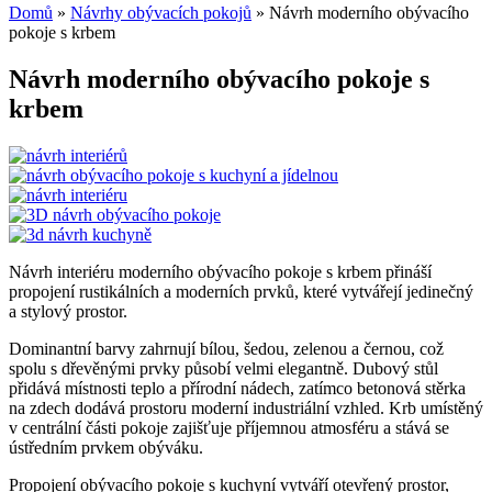
Domů
»
Návrhy obývacích pokojů
»
Návrh moderního obývacího
pokoje s krbem
Návrh moderního obývacího pokoje s
krbem
Návrh interiéru moderního obývacího pokoje s krbem přináší
propojení rustikálních a moderních prvků, které vytvářejí jedinečný
a stylový prostor.
Dominantní barvy zahrnují bílou, šedou, zelenou a černou, což
spolu s dřevěnými prvky působí velmi elegantně. Dubový stůl
přidává místnosti teplo a přírodní nádech, zatímco betonová stěrka
na zdech dodává prostoru moderní industriální vzhled. Krb umístěný
v centrální části pokoje zajišťuje příjemnou atmosféru a stává se
ústředním prvkem obýváku.
Propojení obývacího pokoje s kuchyní vytváří otevřený prostor,