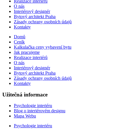
Realizace interiérů
O nás
Interiérový designér
Bytový architekt Praha
Zásady ochrany osobních údajů
Kontakty
Domů
Ceník
Kalkulačka ceny vybavení bytu
Jak pracujeme
Realizace interiérů
O nás
Interiérový designér
Bytový architekt Praha
Zásady ochrany osobních údajů
Kontakty
Užitečná informace
Psychologie interiéru
Blog o interiérovém designu
Mapa Webu
Psychologie interiéru