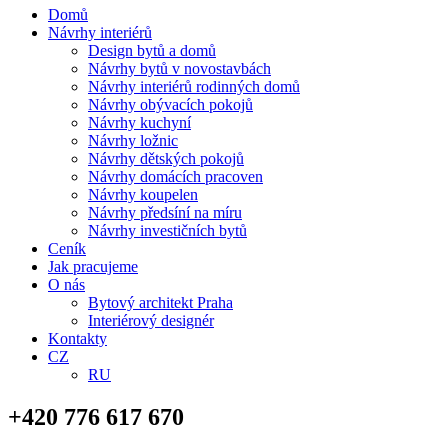
Domů
Návrhy interiérů
Design bytů a domů
Návrhy bytů v novostavbách
Návrhy interiérů rodinných domů
Návrhy obývacích pokojů
Návrhy kuchyní
Návrhy ložnic
Návrhy dětských pokojů
Návrhy domácích pracoven
Návrhy koupelen
Návrhy předsíní na míru
Návrhy investičních bytů
Ceník
Jak pracujeme
O nás
Bytový architekt Praha
Interiérový designér
Kontakty
CZ
RU
+420 776 617 670