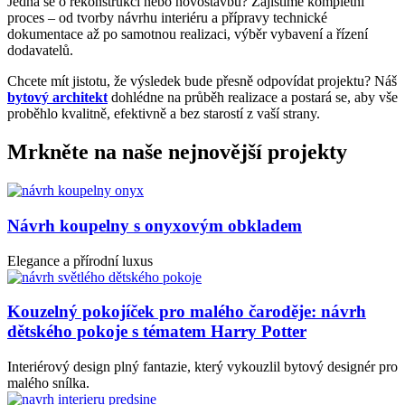
Jedná se o rekonstrukci nebo novostavbu? Zajistíme kompletní
proces – od tvorby návrhu interiéru a přípravy technické
dokumentace až po samotnou realizaci, výběr vybavení a řízení
dodavatelů.
Chcete mít jistotu, že výsledek bude přesně odpovídat projektu? Náš
bytový architekt
dohlédne na průběh realizace a postará se, aby vše
proběhlo kvalitně, efektivně a bez starostí z vaší strany.
Mrkněte na naše nejnovější projekty
Návrh koupelny s onyxovým obkladem
Elegance a přírodní luxus
Kouzelný pokojíček pro malého čaroděje: návrh
dětského pokoje s tématem Harry Potter
Interiérový design plný fantazie, který vykouzlil bytový designér pro
malého snílka.